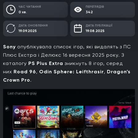
ЧАС ЧИТАННЯ
ПЕРЕГЛЯДІВ
0 хв.
342
ДАТА ОНОВЛЕННЯ
ДАТА ПУБЛІКАЦІЇ
19.09.2025
19.08.2025
Sony
опублікувала список ігор, які видалять з ПС
Плюс Екстра і Делюкс 16 вересня 2025 року. З
каталогу
PS Plus Extra
зникнуть 8 ігор, серед
них
Road 96
,
Odin Sphere: Leifthrasir
,
Dragon’s
Crown Pro
.