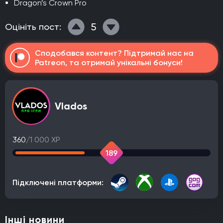
Dragon’s Crown Pro
5
Оцініть пост:
Сподобався контент? Підтримай нас на
Patreon, та отримай унікальні бонуси!
Vlados
360
/1 000 XP
189
Підключені платформи:
Інші новини