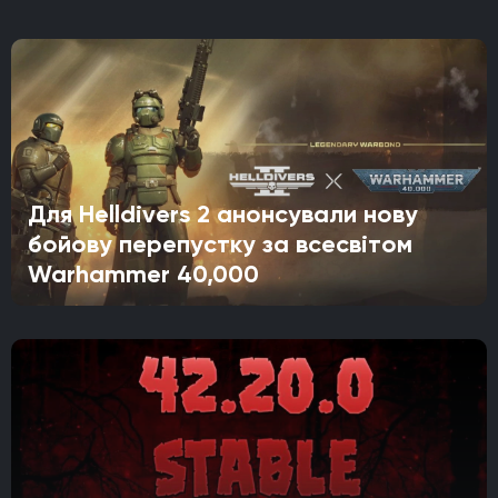
Для Helldivers 2 анонсували нову
бойову перепустку за всесвітом
Warhammer 40,000