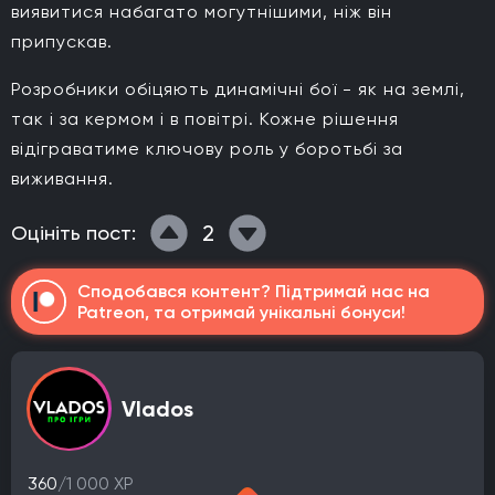
виявитися набагато могутнішими, ніж він
припускав.
Розробники обіцяють динамічні бої - як на землі,
так і за кермом і в повітрі. Кожне рішення
відіграватиме ключову роль у боротьбі за
виживання.
2
Оцініть пост:
Сподобався контент? Підтримай нас на
Patreon, та отримай унікальні бонуси!
Vlados
360
/1 000 XP