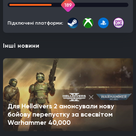
189
Підключені платформи:
Інші новини
Для Helldivers 2 анонсували нову
бойову перепустку за всесвітом
Warhammer 40,000