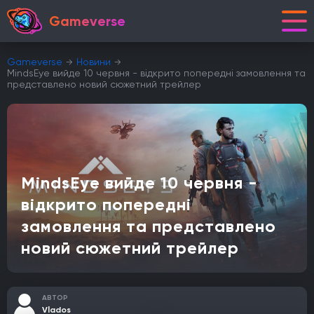
Gameverse
Gameverse
Новини
MindsEye вийде 10 червня - відкрито попередні замовлення та
представлено новий сюжетний трейлер
MindsEye вийде 10 червня -
відкрито попередні
замовлення та представлено
новий сюжетний трейлер
АВТОР
Vlados