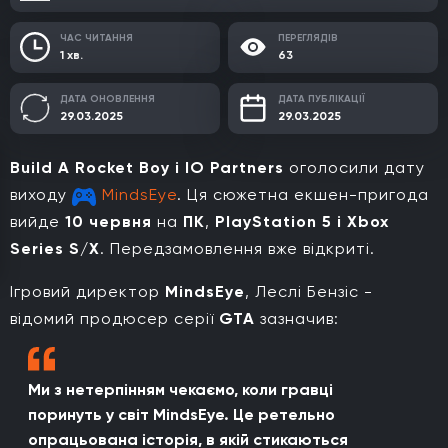
ЧАС ЧИТАННЯ
ПЕРЕГЛЯДІВ
1 хв.
63
ДАТА ОНОВЛЕННЯ
ДАТА ПУБЛІКАЦІЇ
29.03.2025
29.03.2025
Build A Rocket Boy і IO Partners
оголосили дату
виходу
MindsEye
. Ця сюжетна екшен-пригода
вийде
10 червня
на
ПК
,
PlayStation 5 і Xbox
Series S/X
. Передзамовлення вже відкриті.
Ігровий директор
MindsEye
, Леслі Бензіс -
відомий продюсер серії
GTA
зазначив:
Ми з нетерпінням чекаємо, коли гравці
поринуть у світ MindsEye. Це ретельно
опрацьована історія, в якій стикаються