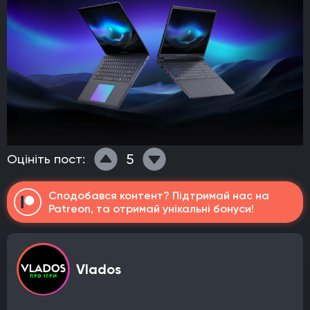
5
Оцініть пост:
Сподобався контент? Підтримай нас на
Patreon, та отримай унікальні бонуси!
Vlados