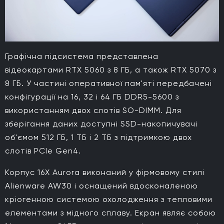
Графічна підсистема представлена
відеокартами RTX 5060 з 8 ГБ, а також RTX 5070 з
8 ГБ. У частині оперативної пам'яті передбачені
конфігурації на 16, 32 і 64 ГБ DDR5-5600 з
використанням двох слотів SO-DIMM. Для
зберігання даних доступні SSD-накопичувачі
об'ємом 512 ГБ, 1 ТБ і 2 ТБ з підтримкою двох
слотів PCIe Gen4.
Корпус 16X Aurora виконаний у фірмовому стилі
Alienware AW30 і оснащений вдосконаленою
кріогенною системою охолодження з тепловими
елементами з мідного сплаву. Екран являє собою