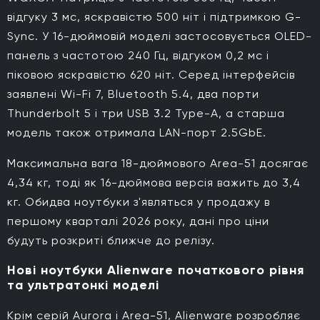
відгуку 3 мс, яскравістю 500 ніт і підтримкою G-
Sync. У 16-дюймовій моделі застосовується OLED-
панель з частотою 240 Гц, відгуком 0,2 мс і
піковою яскравістю 620 ніт. Серед інтерфейсів
заявлені Wi-Fi 7, Bluetooth 5.4, два порти
Thunderbolt 5 і три USB 3.2 Type-A, а старша
модель також отримала LAN-порт 2.5GbE.
Максимальна вага 18-дюймового Area-51 досягає
4,34 кг, тоді як 16-дюймова версія важить до 3,4
кг. Обидва ноутбуки з'являться у продажу в
першому кварталі 2026 року, дані про ціни
будуть розкриті ближче до релізу.
Нові ноутбуки Alienware початкового рівня
та ультратонкі моделі
Крім серій Aurora і Area-51, Alienware розробляє