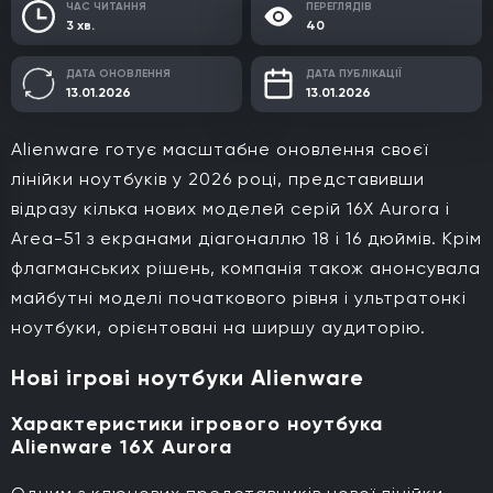
ЧАС ЧИТАННЯ
ПЕРЕГЛЯДІВ
3 хв.
40
ДАТА ОНОВЛЕННЯ
ДАТА ПУБЛІКАЦІЇ
13.01.2026
13.01.2026
Alienware готує масштабне оновлення своєї
лінійки ноутбуків у 2026 році, представивши
відразу кілька нових моделей серій 16X Aurora і
Area-51 з екранами діагоналлю 18 і 16 дюймів. Крім
флагманських рішень, компанія також анонсувала
майбутні моделі початкового рівня і ультратонкі
ноутбуки, орієнтовані на ширшу аудиторію.
Нові ігрові ноутбуки Alienware
Характеристики ігрового ноутбука
Alienware 16X Aurora