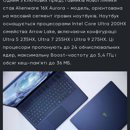
Одним з ключових представників нової лінійки
став Alienware 16X Aurora - модель, орієнтована
на масовий сегмент ігрових ноутбуків. Ноутбук
оснащується процесорами Intel Core Ultra 200HX
сімейства Arrow Lake, включаючи конфігурації
Ultra 5 235HX, Ultra 7 255HX і Ultra 9 275HX. Ці
процесори пропонують до 24 обчислювальних
ядер, максимальну Boost-частоту до 5,4 ГГц і
обсяг кеш-пам'яті до 36 МБ.