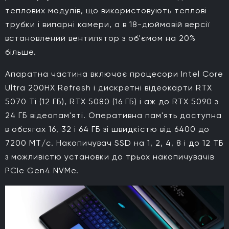
теплових модулів, що використовують теплові
трубки і випарні камери, а в 18-дюймовій версії
встановлений вентилятор з об'ємом на 20%
більше.
Апаратна частина включає процесори Intel Core
Ultra 200HX Refresh і дискретні відеокарти RTX
5070 Ti (12 ГБ), RTX 5080 (16 ГБ) і аж до RTX 5090 з
24 ГБ відеопам'яті. Оперативна пам'ять доступна
в обсягах 16, 32 і 64 ГБ зі швидкістю від 6400 до
7200 МТ/с. Накопичувач SSD на 1, 2, 4, 8 і до 12 ТБ
з можливістю установки до трьох накопичувачів
PCIe Gen4 NVMe.