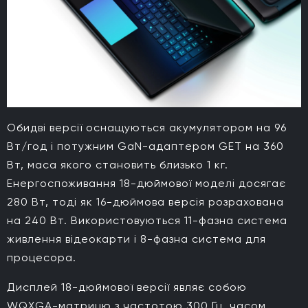
Обидві версії оснащуються акумулятором на 96
Вт/год і потужним GaN-адаптером GET на 360
Вт, маса якого становить близько 1 кг.
Енергоспоживання 18-дюймової моделі досягає
280 Вт, тоді як 16-дюймова версія розрахована
на 240 Вт. Використовуються 11-фазна система
живлення відеокарти і 8-фазна система для
процесора.
Дисплей 18-дюймової версії являє собою
WQXGA-матрицю з частотою 300 Гц, часом