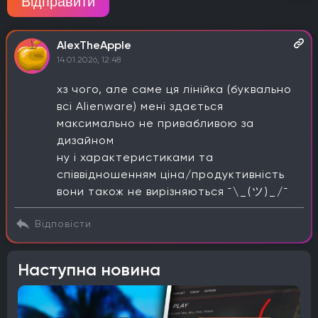
Відправити
AlexTheApple
14.01.2026, 12:48
хз чого, але саме ця лінійка (буквально
всі Alienware) мені здається
максимально не привабливою за
дизайном
ну і характеристиками та
співвідношенням ціна/продуктивність
вони також не вирізняються ¯⁠\⁠_⁠(⁠ツ⁠)⁠_⁠/⁠¯
Відповісти
Наступна новина