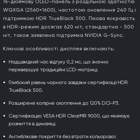
16-дюймову OLED-панель з роздільною здатністю
WQXGA (2560×1600), частотою оновлення 240 Гц і
підтримкою HDR TrueBlack 500. Пікова яскравість
в HDR-режимі досягає 620 ніт, стандартна - 500
ніт, також заявлена підтримка NVIDIA G-Sync.
Ключові особливості дисплея включають:
Надшвидкий час відгуку 0,2 мс, що значно
перевершує традиційні LCD-матриці.
Глибокий рівень чорного завдяки сертифікації HDR
TrueBlack 500.
Розширене колірне охоплення до 120% DCI-P3.
Сертифікацію VESA HDR ClearMR 9000, що мінімізує
розмиття в динаміці.
Антиблікове покриття без втрати кольорової