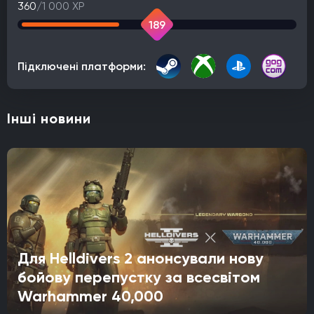
360
/1 000 XP
189
Підключені платформи:
Інші новини
Для Helldivers 2 анонсували нову
бойову перепустку за всесвітом
Warhammer 40,000