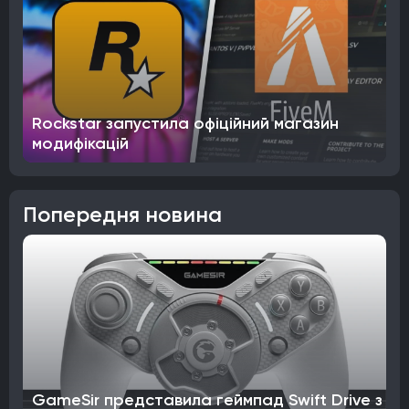
Rockstar запустила офіційний магазин
модифікацій
Попередня новина
GameSir представила геймпад Swift Drive з