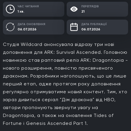
ЧАС ЧИТАННЯ
ПЕРЕГЛЯДІВ
1 хв.
21
ДАТА ОНОВЛЕННЯ
ДАТА ПУБЛІКАЦІЇ
06.07.2026
06.07.2026
Студія Wildcard анонсувала відразу три нові
доповнення для ARK: Survival Ascended. Головною
новинкою став раптовий реліз ARK: Dragontopia -
нового розширення, повністю присвяченого
драконам. Розробники наголошують, що це лише
перший етап, адже протягом року доповнення
регулярно отримуватиме новий контент. Тим, хто
зараз дивиться серіал "Дім дракона" від HBO,
автори пропонують звернути увагу на
Dragontopia, а також на оновлення Tides of
Fortune і Genesis Ascended Part 1.