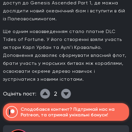
доступ до Genesis Ascended Part 1, де можна
дослідити новий океанічний біом і вступити в бій
із Палеовосьминогом.
Ще одним нововведенням стало платне DLC
Tides of Fortune. У його створенні взяли участь
актори Карл Урбан та Аулі'ї Кравальйо.
Доповнення дозволяє сформувати власний флот,
брати участь у морських битвах між кораблями,
освоювати окреме дерево навичок і
зустрічатися з новими істотами.
2
Оцініть пост:
Сподобався контент? Підтримай нас на
Patreon, та отримай унікальні бонуси!