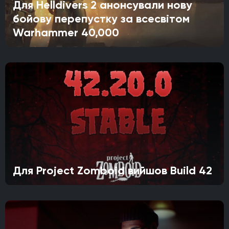
Для Helldivers 2 анонсували нову
бойову перепустку за всесвітом
Warhammer 40,000
Для Project Zomboid вийшов Build 42