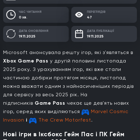
ЧАС ЧИТАННЯ
ПЕРЕГЛЯДІВ
0 хв.
47
ДАТА ОНОВЛЕННЯ
ДАТА ПУБЛІКАЦІЇ
19.11.2025
19.11.2025
Microsoft анонсувала решту ігор, які з'являться в
Xbox Game Pass
у другій половині листопада
2025 року. З урахуванням ігор, які вже стали
частиною добірки протягом місяця, листопад
можна вважати одним з найнасиченіших періодів
для сервісу за весь 2025 рік. На
підписників
Game Pass
чекає ще дев'ять нових
ігор, серед яких виділяються
Marvel Cosmic
Invasion
і
The Crew Motorfest
.
Нові ігри в Іксбокс Гейм Пас і ПК Гейм