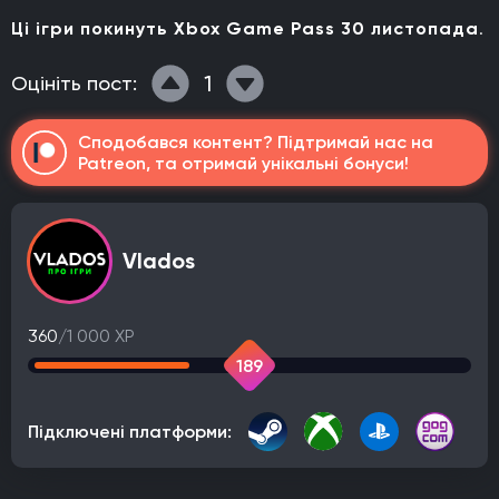
Ці ігри покинуть Xbox Game Pass 30 листопада
.
1
Оцініть пост:
Сподобався контент? Підтримай нас на
Patreon, та отримай унікальні бонуси!
Vlados
360
/1 000 XP
189
Підключені платформи: