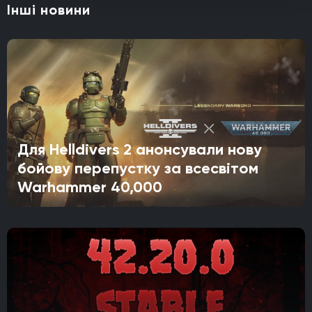
Інші новини
Для Helldivers 2 анонсували нову
бойову перепустку за всесвітом
Warhammer 40,000