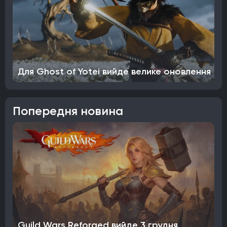
Для Ghost of Yotei вийде велике оновлення
Попередня новина
Guild Wars Reforged вийде 3 грудня