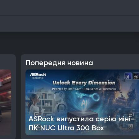
Попередня новина
a
ASRock випустила серію міні-
ПК NUC Ultra 300 Box