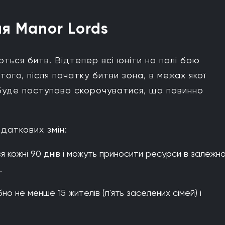
ля Manor Lords
ться битв. Відтепер всі юніти на полі бою
ого, після початку битви зона, в межах якої
 буде поступово скорочуватися, що повинно
даткових змін:
 кожні 90 днів і можуть приносити ресурси в залежно
.
о не менше 15 жителів (п'ять заселених сімей) і