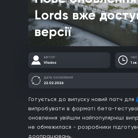
Lords вже досту
версії
АВТОР
ЧАС
Vlados
1 хв.
ДАТА ОНОВЛЕННЯ
22.02.2026
Готується до випуску новий патч для
випробувати в форматі бета-тестуванн
оновлення увійшли найпопулярніші ви
не обмежилася - розробники підготувал
доопрацювань.