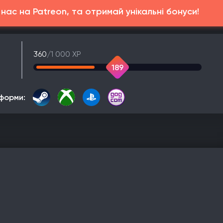
ас на Patreon, та отримай унікальні бонуси!
360
/1 000 XP
189
форми: