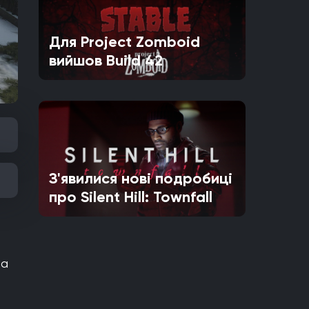
Для Project Zomboid
вийшов Build 42
З'явилися нові подробиці
про Silent Hill: Townfall
ва