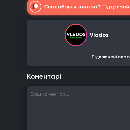
Сподобався контент? Підтримай н
Vlados
Підключені плат
Коментарі