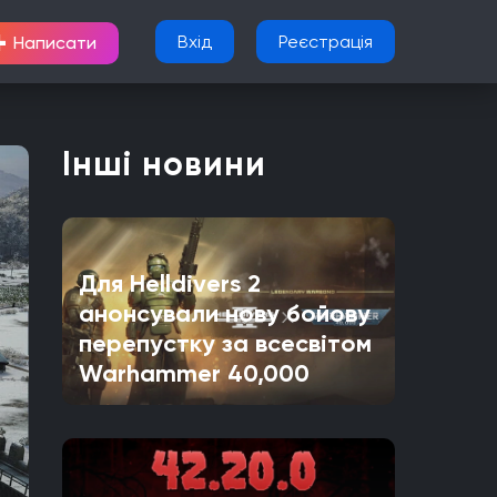
+
Вхід
Реєстрація
Написати
Інші новини
Для Helldivers 2
анонсували нову бойову
перепустку за всесвітом
Warhammer 40,000