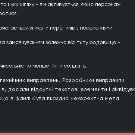
ошуку шляху - він активується, якщо персонаж
братися.
амагається уникати перетинів з поселеннями.
за замовчуванням залежно від типу родовища -
чисельністю менше п'яти солдатів.
 технічних виправлень. Розробники виправили
в, додали відсутні текстові елементи і ліквідув
якщо в файлі була вказана некоректна мета