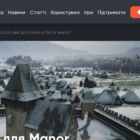
ка
Новини
Статті
Користувачі
Ігри
Підтримати
Lords вже доступне в бета-версії
 для Manor