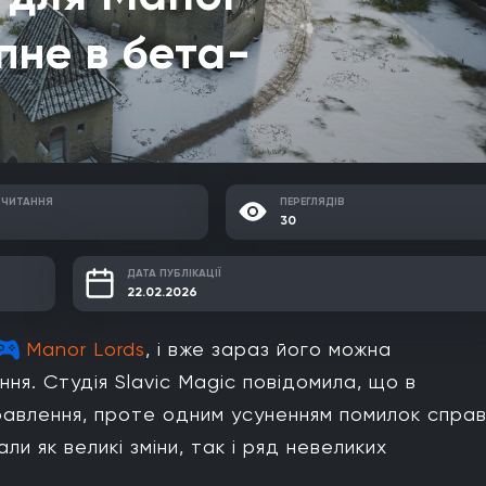
пне в бета-
 ЧИТАННЯ
ПЕРЕГЛЯДІВ
30
ДАТА ПУБЛІКАЦІЇ
22.02.2026
Manor Lords
, і вже зараз його можна
я. Студія Slavic Magic повідомила, що в
правлення, проте одним усуненням помилок спра
и як великі зміни, так і ряд невеликих