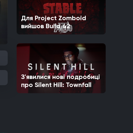
Для Project Zomboid
вийшов Build 42
З'явилися нові подробиці
про Silent Hill: Townfall
і