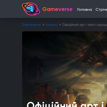
Gameverse
Головна
Стріч
Gameverse
Новини
Офіційний арт і злиті скрін
Офіційний арт і 