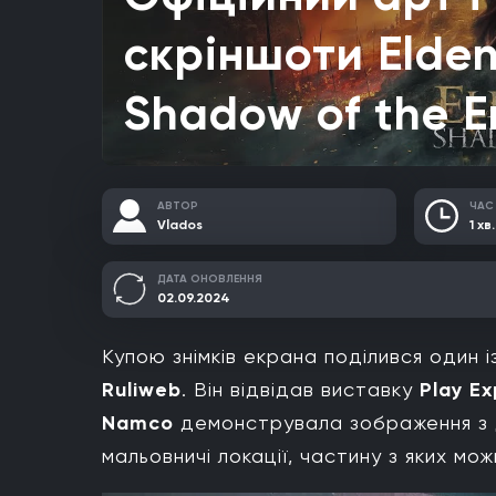
скріншоти Elden
Shadow of the E
АВТОР
ЧАС
Vlados
1 хв.
ДАТА ОНОВЛЕННЯ
02.09.2024
Купою знімків екрана поділився один 
Ruliweb
. Він відвідав виставку
Play E
Namco
демонструвала зображення з
мальовничі локації, частину з яких мо