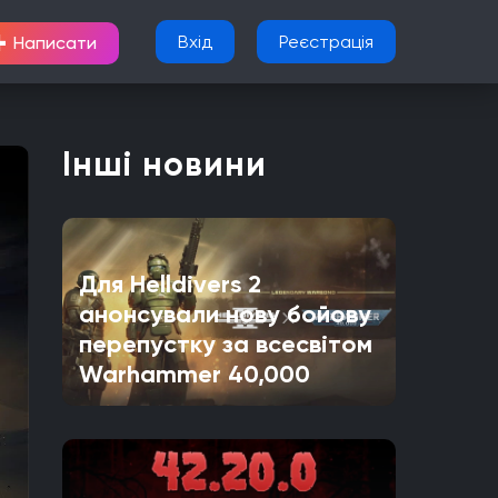
+
Вхід
Реєстрація
Написати
Інші новини
Для Helldivers 2
анонсували нову бойову
перепустку за всесвітом
Warhammer 40,000