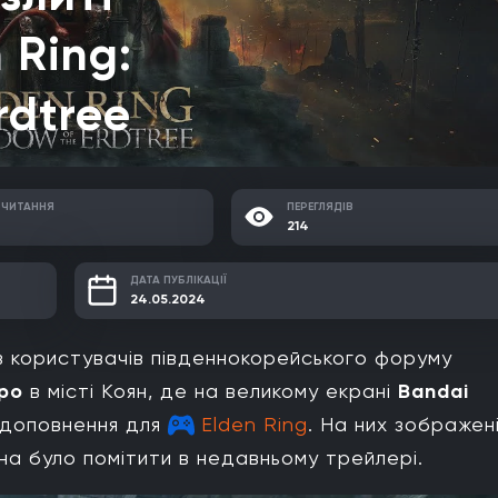
 Ring:
rdtree
 ЧИТАННЯ
ПЕРЕГЛЯДІВ
214
ДАТА ПУБЛІКАЦІЇ
24.05.2024
із користувачів південнокорейського форуму
xpo
в місті Коян, де на великому екрані
Bandai
 доповнення для
Elden Ring
. На них зображен
жна було помітити в недавньому трейлері.