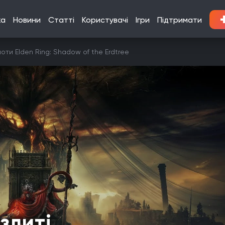
ка
Новини
Статті
Користувачі
Ігри
Підтримати
шоти Elden Ring: Shadow of the Erdtree
злиті