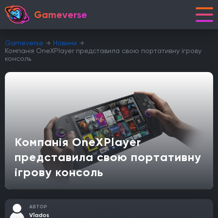
Gameverse
Gameverse
Новини
Компанія OneXPlayer представила свою портативну ігрову
консоль
Компанія OneXPlayer
представила свою портативну
ігрову консоль
АВТОР
Vlados