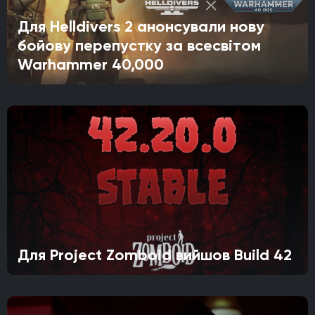
Для Helldivers 2 анонсували нову
бойову перепустку за всесвітом
Warhammer 40,000
Для Project Zomboid вийшов Build 42