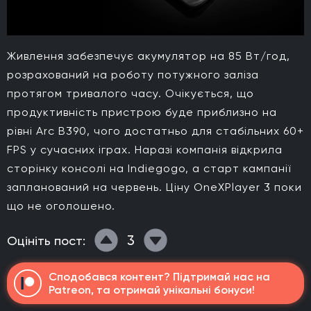
Живлення забезпечує акумулятор на 85 Вт/год,
розрахований на роботу потужного заліза
протягом тривалого часу. Очікується, що
продуктивність пристрою буде приблизно на
рівні Arc B390, чого достатньо для стабільних 60+
FPS у сучасних іграх. Наразі компанія відкрила
сторінку консолі на Indiegogo, а старт кампанії
запланований на червень. Ціну OneXPlayer 3 поки
що не оголошено.
3
Оцініть пост:
Сподобався контент? Підтримай нас на
Patreon, та отримай унікальні бонуси!