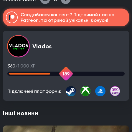
Сподобався контент? Підтримай нас на
Patreon, та отримай унікальні бонуси!
Vlados
360
/1 000 XP
189
Підключені платформи:
Інші новини