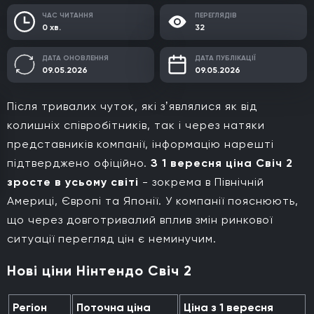
ЧАС ЧИТАННЯ
ПЕРЕГЛЯДІВ
0 хв.
32
ДАТА ОНОВЛЕННЯ
ДАТА ПУБЛІКАЦІЇ
09.05.2026
09.05.2026
Після тривалих чуток, які зʼявлялися як від
колишніх співробітників, так і через натяки
представників компанії, інформацію нарешті
підтверджено офіційно.
З 1 вересня ціна Свіч 2
зросте в усьому світі
- зокрема в Північній
Америці, Європі та Японії. У компанії пояснюють,
що через довготривалий вплив змін ринкової
ситуації перегляд цін є неминучим.
Нові ціни Нінтендо Свіч 2
Регіон
Поточна ціна
Ціна з 1 вересня