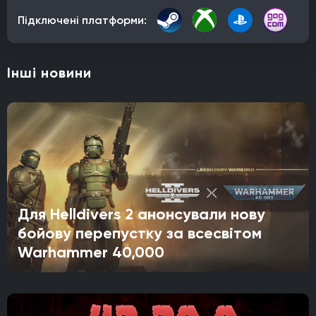
Підключені платформи:
Інші новини
Для Helldivers 2 анонсували нову
бойову перепустку за всесвітом
Warhammer 40,000