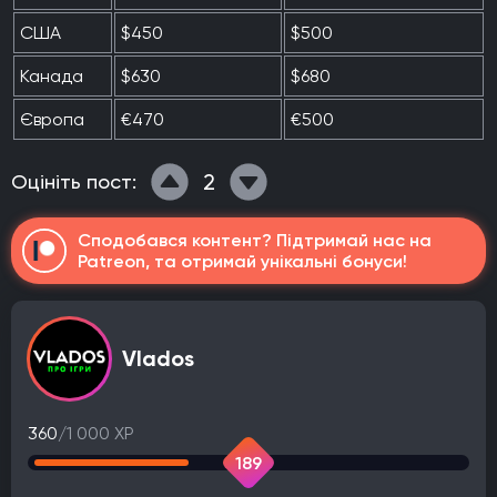
США
$450
$500
Канада
$630
$680
Європа
€470
€500
2
Оцініть пост:
Сподобався контент? Підтримай нас на
Patreon, та отримай унікальні бонуси!
Vlados
360
/1 000 XP
189