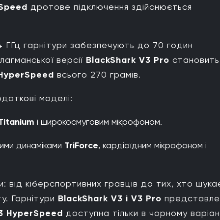
rSpeed
дротове підключення здійснюється
4 ГГц гарнітури забезпечують до 70 годин
лагманської версії
BlackShark V3 Pro
становить
 HyperSpeed
всього 270 грамів.
додаткові моделі:
 Titanium
і широкосмуговим мікрофоном.
ними динаміками
TriForce
, кардіоїдним мікрофоном і
и: від кіберспортивних гравців до тих, хто шука
гу. Гарнітури
BlackShark V3 і V3 Pro
представле
3 HyperSpeed
доступна тільки в чорному варіан