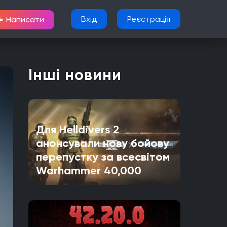
+
Вхід
Реєстрація
Написати
Інші новини
Для Helldivers 2
анонсували нову бойову
перепустку за всесвітом
Warhammer 40,000