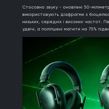
Стосовно звуку - оновлені 50-мілімет
використовують діафрагми з біоцелюл
низьких, середніх і високих частот. 
удвічі, а поліпшені магніти на 75% пі