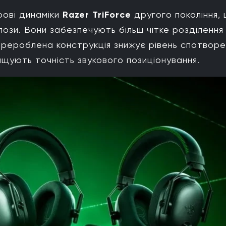
рові динаміки
Razer TriForce
другого покоління,
ози. Вони забезпечують більш чітке розділення
Перероблена конструкція знижує рівень спотворе
двищують точність звукового позиціонування.