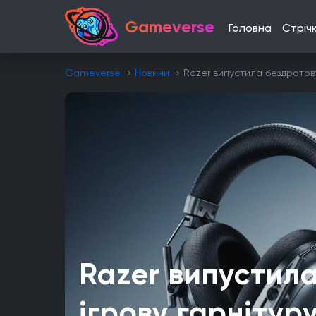
Gameverse
Головна
Стріч
Gameverse
Новини
Razer випустила бездротову 
Razer випустил
ігрову гарнітур