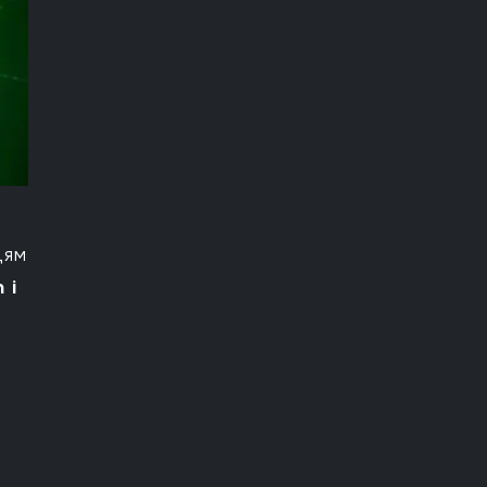
цям
n
і