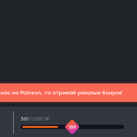
ас на Patreon, та отримай унікальні бонуси!
360
/1 000 XP
189