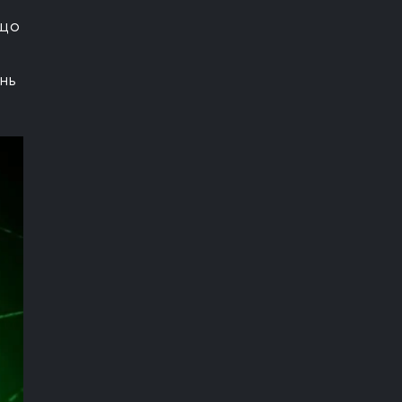
 що
нь