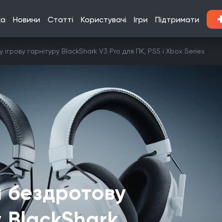
ка
Новини
Статті
Користувачі
Ігри
Підтримати
ігрову гарнітуру BlackShark V3 Pro для ПК, PS5 і Xbox Series
а бездротову
у BlackShark