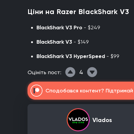
Ціни на Razer BlackShark V3
BlackShark V3 Pro
- $249
BlackShark V3
- $149
BlackShark V3 HyperSpeed
- $99
4
Оцініть пост:
Сподобався контент? Підтримай н
Vlados