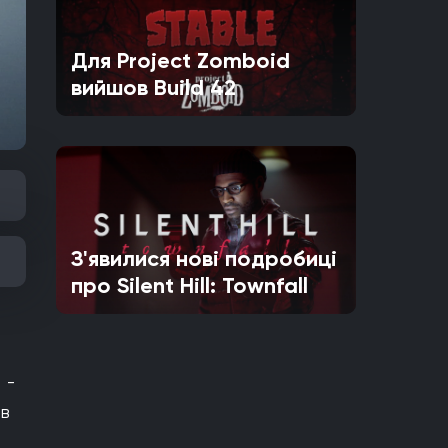
Для Project Zomboid
вийшов Build 42
З'явилися нові подробиці
про Silent Hill: Townfall
 -
 в