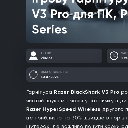
V3 Pro для ПК, P
Series
АВТОР
ЧАС
Vlados
2 хв
ДАТА ОНОВЛЕННЯ
30.07.2025
Гарнітура
Razer BlackShark V3 Pro
роз
чистий звук і мінімальну затримку в ди
Razer HyperSpeed Wireless
другого п
це приблизно на 30% швидше в порівня
шутерах, де важливо почути кроки рані