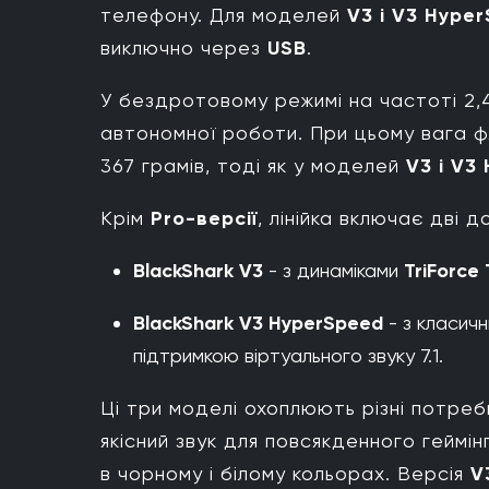
телефону. Для моделей
V3 і V3 Hype
виключно через
USB
.
У бездротовому режимі на частоті 2,
автономної роботи. При цьому вага ф
367 грамів, тоді як у моделей
V3 і V3
Крім
Pro-версії
, лінійка включає дві 
BlackShark V3
- з динаміками
TriForce
BlackShark V3 HyperSpeed
- з класич
підтримкою віртуального звуку 7.1.
Ці три моделі охоплюють різні потреб
якісний звук для повсякденного геймін
в чорному і білому кольорах. Версія
V