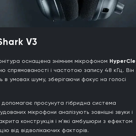
Shark V3
гарнітура оснащена знімним мікрофоном
HyperCle
ю спрямованості і частотою запису 48 кГц. Він
ь в умовах шуму, зберігаючи фокус на голосі
 допомагає просунута гібридна система
дованих мікрофони аналізують зовнішні звуки і
закрита конструкція і м'які амбушюри з ефектом
цію від відволікаючих факторів.