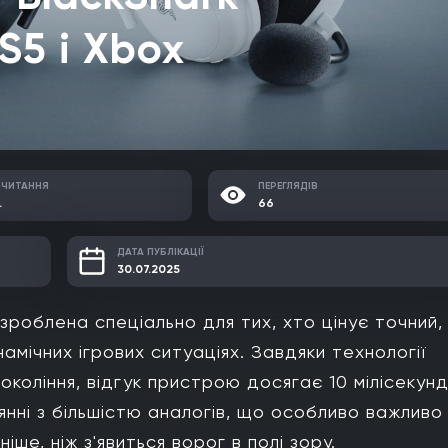
S5 і Xbox
 ЧИТАННЯ
ПЕРЕГЛЯДІВ
.
66
ДАТА ПУБЛІКАЦІЇ
30.07.2025
роблена спеціально для тих, хто цінує точний,
намічних ігрових ситуаціях. Завдяки технології
окоління, відгук пристрою досягає 10 мілісекунд
нні з більшістю аналогів, що особливо важливо
ше, ніж з'явиться ворог в полі зору.