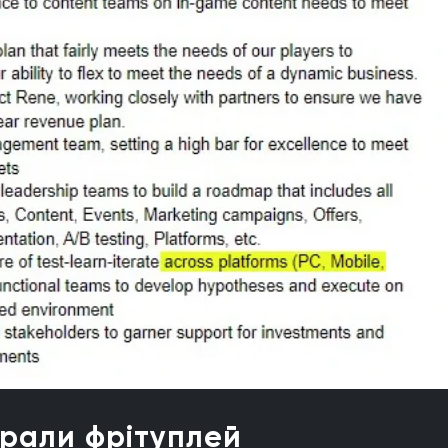
брали фрітуплей