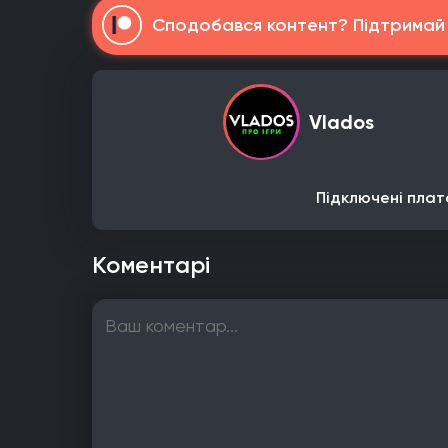
Сподобався контент? Підтримай н
Vlados
Підключені плат
Коментарі