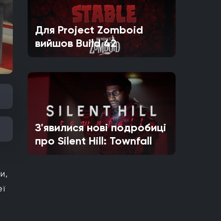
Для Project Zomboid
вийшов Build 42
З'явилися нові подробиці
про Silent Hill: Townfall
и,
еї