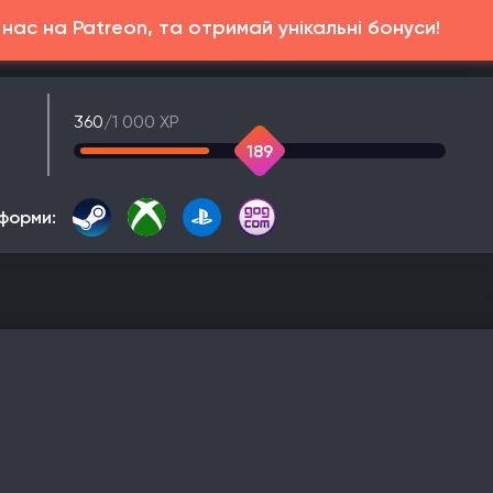
ас на Patreon, та отримай унікальні бонуси!
360
/1 000 XP
189
форми: