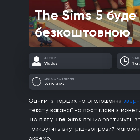
The Sims 5 буде
безкоштовною
АВТОР
ЧАС
Vlados
1 хв.
ДАТА ОНОВЛЕННЯ
27.06.2023
Одним із перших на оголошення
зверн
тексту вакансії на пост глави з монет
що п'яту
The Sims
поширюватимуть за
прикрутять внутрішньоігровий магази
окремо.