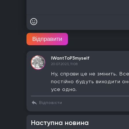
Відправити
IWantToP3myself
20.07.2023, 11:08
Ну, справи це не змінить. Вс
постійно будуть виходити он
усе одно.
Відповісти
Наступна новина