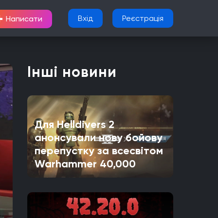
+
Вхід
Реєстрація
Написати
Інші новини
Для Helldivers 2
анонсували нову бойову
перепустку за всесвітом
Warhammer 40,000