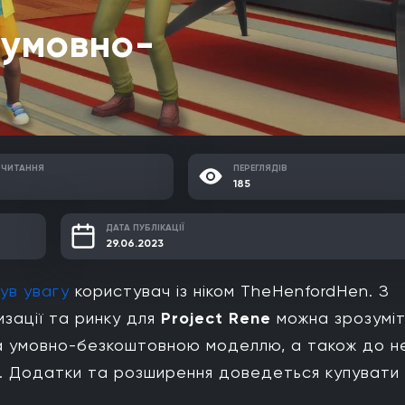
 умовно-
 ЧИТАННЯ
ПЕРЕГЛЯДІВ
185
ДАТА ПУБЛІКАЦІЇ
29.06.2023
ув увагу
користувач із ніком TheHenfordHen. З
изації та ринку для
Project Rene
можна зрозуміт
 умовно-безкоштовною моделлю, а також до н
н. Додатки та розширення доведеться купувати