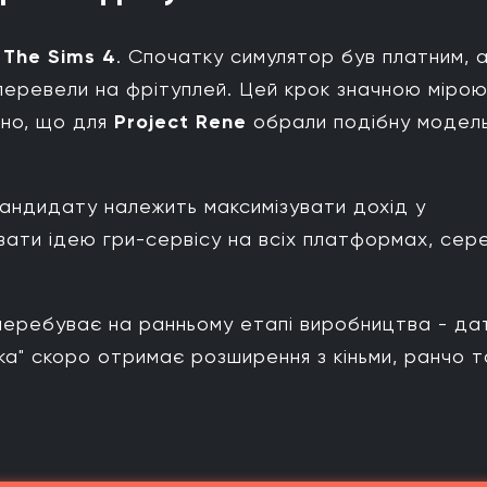
у
The Sims 4
. Спочатку симулятор був платним, 
 перевели на фрітуплей. Цей крок значною міро
ивно, що для
Project Rene
обрали подібну модел
 кандидату належить максимізувати дохід у
вати ідею гри-сервісу на всіх платформах, сер
еребуває на ранньому етапі виробництва - да
рка" скоро отримає розширення з кіньми, ранчо т