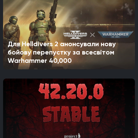
Для Helldivers 2 анонсували нову
бойову перепустку за всесвітом
Warhammer 40,000