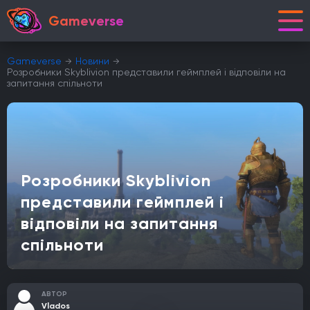
Gameverse
Gameverse
Новини
Розробники Skyblivion представили геймплей і відповіли на
запитання спільноти
Розробники Skyblivion
представили геймплей і
відповіли на запитання
спільноти
АВТОР
Vlados