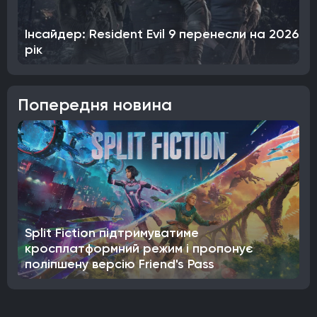
Інсайдер: Resident Evil 9 перенесли на 2026
рік
Попередня новина
Split Fiction підтримуватиме
кросплатформний режим і пропонує
поліпшену версію Friend's Pass