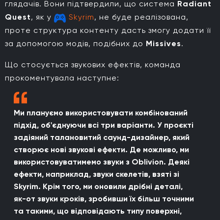
глядачів. Вони підтвердили, що система
Radiant
Quest
, як у
Skyrim
, не буде реалізована,
проте структура контенту дасть змогу додати її
за допомогою модів, подібних до
Missives
.
Що стосується звукових ефектів, команда
прокоментувала наступне:
Ми плануємо використовувати комбінований
підхід, об'єднуючи всі три варіанти. У проєкті
задіяний талановитий саунд-дизайнер, який
створює нові звукові ефекти. Де можливо, ми
використовуватимемо звуки з Oblivion. Деякі
ефекти, наприклад, звуки скелетів, взяті зі
Skyrim. Крім того, ми оновили дрібні деталі,
як-от звуки кроків, зробивши їх більш точними
та такими, що відповідають типу поверхні,