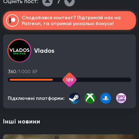
7
Оцініть пост:
Сподобався контент? Підтримай нас на
Patreon, та отримай унікальні бонуси!
Vlados
360
/1 000 XP
189
Підключені платформи:
Інші новини