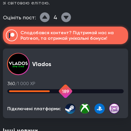
зі світовою елітою.
4
Оцініть пост:
Сподобався контент? Підтримай нас на
Patreon, та отримай унікальні бонуси!
Vlados
360
/1 000 XP
189
Підключені платформи:
Інші новини