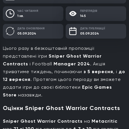
ЧАС ЧИТАННЯ
ПЕРЕГЛЯДІВ
1 хв.
145
ДАТА ОНОВЛЕННЯ
ДАТА ПУБЛІКАЦІЇ
05.09.2024
05.09.2024
Цього разу в безкоштовній пропозиції
представлені ігри
Sniper Ghost Warrior
Contracts
і Football
Manager 2024
. Акція
триватиме тиждень, починаючи
з
5 вересня
, і
до
12 вересня
. Протягом цього періоду ви зможете
додати ігри до своєї бібліотеки
Epic Games
Store
назавжди.
Оцінки Sniper Ghost Warrior Contracts
Sniper Ghost Warrior Contracts
на
Metacritic
має
71 зі 100
від критиків та
6.7 з 10
від гравців.