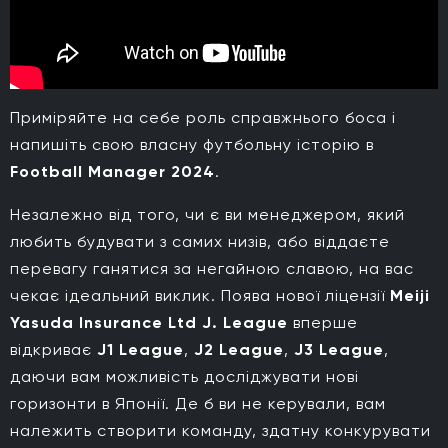
Приміряйте на себе роль справжнього боса і
напишіть свою власну футбольну історію в
Football Manager 2024
.
Незалежно від того, чи є ви менеджером, який
любить будувати з самих низів, або віддаєте
перевагу ганятися за негайною славою, на вас
чекає ідеальний виклик. Поява нової ліцензії
Meiji
Yasuda Insurance Ltd J. League
вперше
відкриває
J1 League
,
J2 League
,
J3 League
,
даючи вам можливість досліджувати нові
горизонти в Японії. Де б ви не керували, вам
належить створити команду, здатну конкурувати