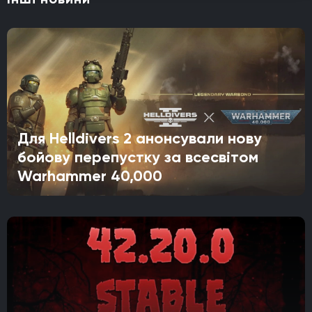
Для Helldivers 2 анонсували нову
бойову перепустку за всесвітом
Warhammer 40,000