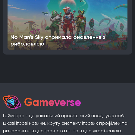
No Man's Sky отримала оновлення з
риболовлею
Gameverse
Геймверс - це унікальний проєкт, який поєднує в собі
цікаві ігрові новини, круту систему ігрових профілей та
різноманітні відеоігрові статті та відео українською.