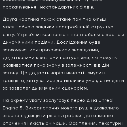
прокачування і нестандартних білдів.
Друга частина також стане помітно більш
масштабною завдяки переробленій структурі
світу. У грі з'явиться повноцінна глобальна карта з
динамічними подіями. Дослідження буде
заохочуватися прихованими знахідками,
додатковими квестами і ситуаціями, які можуть
розвиватися по-різному в залежності від дій
загону. Це додасть варіативності і змусить
гравців адаптуватися до мінливих умов, а не діяти
за заздалегідь вивченим сценарієм.
На окрему увагу заслуговує перехід на Unreal
Engine 5. Використання нового рушія дозволило
значно підвищити рівень графіки, деталізацію
оточення і якість анімацій. Освітлення, текстури і