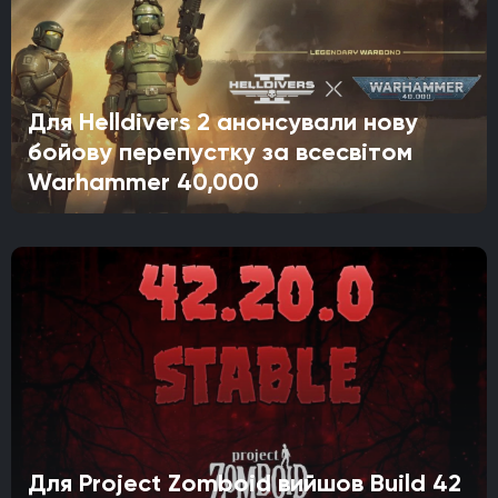
Для Helldivers 2 анонсували нову
бойову перепустку за всесвітом
Warhammer 40,000
Для Project Zomboid вийшов Build 42