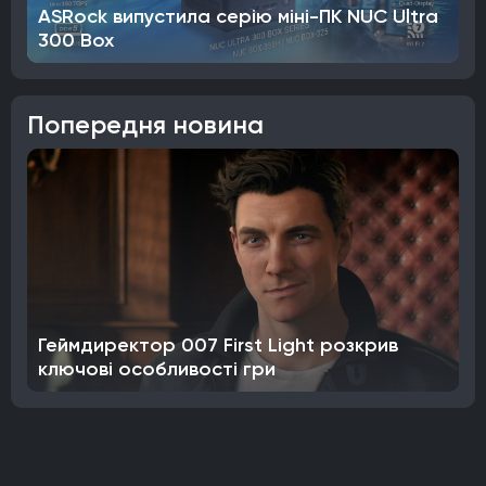
ASRock випустила серію міні-ПК NUC Ultra
300 Box
Попередня новина
Геймдиректор 007 First Light розкрив
ключові особливості гри