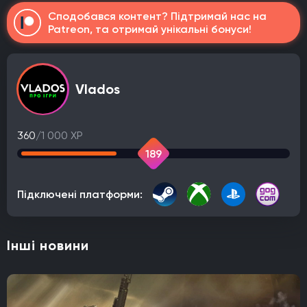
Сподобався контент? Підтримай нас на
Patreon, та отримай унікальні бонуси!
Vlados
360
/1 000 XP
189
Підключені платформи:
Інші новини