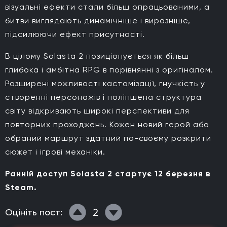
візуальні ефекти стали більш опрацьованими, а
битви виглядають динамічніше і виразніше,
підсилюючи ефект присутності.
В цілому Solasta 2 позиціонується як більш
глибока і амбітна RPG в порівнянні з оригіналом.
Розширені можливості кастомізації, гнучкість у
створенні персонажів і поліпшена структура
світу відкривають широкі перспективи для
повторних проходжень. Кожен новий герой або
обраний маршрут здатний по-своєму розкрити
сюжет і ігрові механіки.
Ранній доступ Solasta 2 стартує 12 березня в
Steam.
2
Оцініть пост: