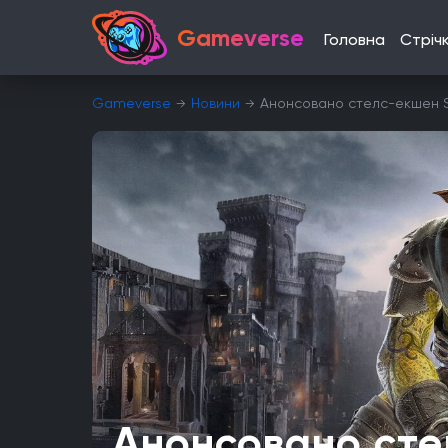
Gameverse
Головна
Стріч
Gameverse
Новини
Анонсовано стелс-екшен Sty
Анонсовано ст