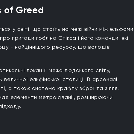
s of Greed
ся у світі, що стоїть на межі війни між ельфами
ро пригоди гобліна Стікса і його команди, які
рцу - найціннішого ресурсу, що володіє
тикальні локації: межа людського світу,
 величної ельфійської столиці. В арсеналі
сті, а також система крафту зброї та зілля.
має елементи метроідванії, розширюючи
підходу.