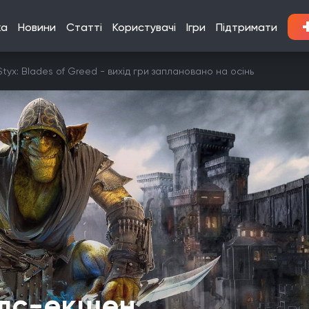
ка
Новини
Статті
Користувачі
Ігри
Підтримати
x: Blades of Greed - вихід гри заплановано на осінь
елс-екшен