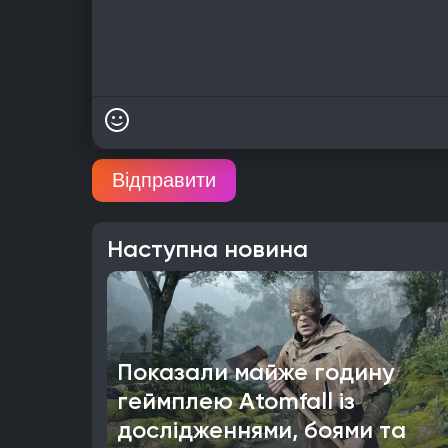
Відправити
Наступна новина
Показали майже годину
геймплею Atomfall із
дослідженнями, боями та