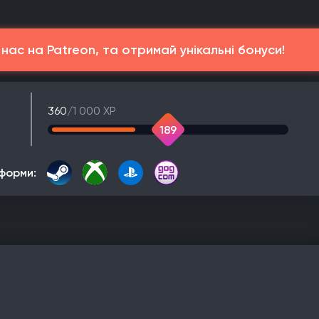
ас на Patreon, та отримай унікальні бонуси!
360
/1 000 XP
189
форми: