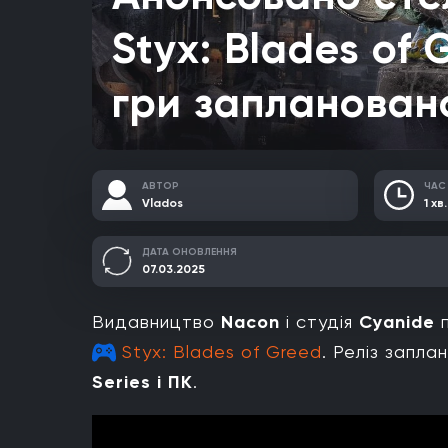
Styx: Blades of 
гри заплановано
АВТОР
ЧАС
Vlados
1 хв.
ДАТА ОНОВЛЕННЯ
07.03.2025
Видавництво
Nacon
і студія
Cyanide
п
Styx: Blades of Greed
. Реліз запла
Series
і ПК
.