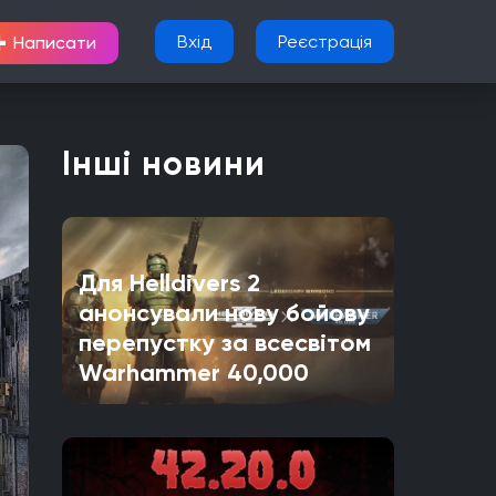
+
Вхід
Реєстрація
Написати
Інші новини
Для Helldivers 2
анонсували нову бойову
перепустку за всесвітом
Warhammer 40,000