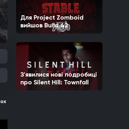
Для Project Zomboid
вийшов Build 42
З'явилися нові подробиці
про Silent Hill: Townfall
ox