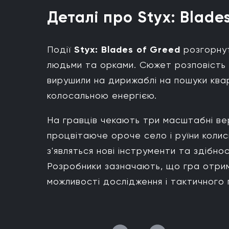
Деталі про Styx: Blade
Події
Styx: Blades of Greed
розгорнуть
людьми та орками. Сюжет розповість п
вирушили на дирижаблі на пошуки ква
колосальною енергією.
На гравців чекають три масштабні вер
процвітаюче ороче село і руїни колись
з'являться нові інструменти та здібно
Розробники зазначають, що гра отри
можливості дослідження і тактичного 