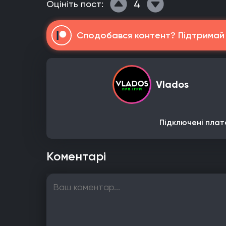
4
Оцініть пост:
Сподобався контент? Підтримай н
Vlados
Підключені плат
Коментарі