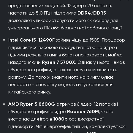
представлених моделей: 12 ядер і 20 потоків,
частоти до 5,0 ГГц і підтримка
DDR4/DDR5
дозволяють використовувати його як основу для
універсального ПК або бюджетної робочої станції.
Intel Core i5-12490F
зайняв нішу до 150$. Процесор
відрізняється високою продуктивністю на ядро і
гідними результатами в багатопотоковості, майже
наздоганяючи
Ryzen 7 5700X
. Однак у нього немає
вбудованої графіки, а також відсутня можливість
розгону. До того ж знайти його на ринку буває
непросто - спочатку модель випускалася для
китайського ринку.
AMD Ryzen 5 8600G
отримав 6 ядер, 12 потоків і
вбудоване графічне ядро
Radeon 760M
, якого
вистачає для ігор в
1080p
без дискретної
відеокарти. Чіп енергоефективний, комплектується