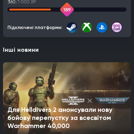
360
/1 000 XP
189
Підключені платформи:
Інші новини
Для Helldivers 2 анонсували нову
бойову перепустку за всесвітом
Warhammer 40,000