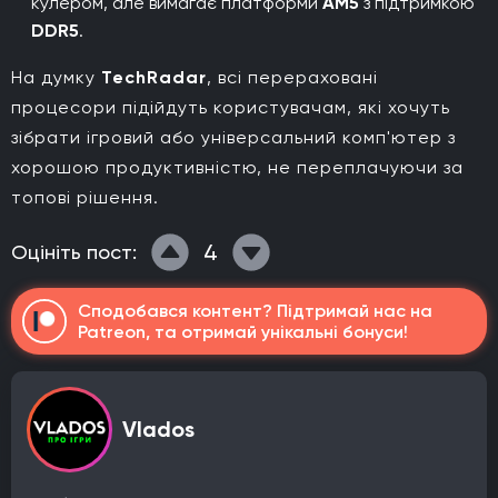
кулером, але вимагає платформи
AM5
з підтримкою
DDR5
.
На думку
TechRadar
, всі перераховані
процесори підійдуть користувачам, які хочуть
зібрати ігровий або універсальний комп'ютер з
хорошою продуктивністю, не переплачуючи за
топові рішення.
4
Оцініть пост:
Сподобався контент? Підтримай нас на
Patreon, та отримай унікальні бонуси!
Vlados