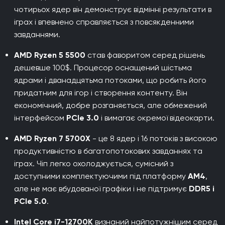
чотирьох ядер він демонструє відмінні результати в
іграх і впевнено справляється з повсякденними
завданнями.
AMD Ryzen 5 5500
став фаворитом серед рішень
дешевше 100$. Процесор оснащений шістьма
ядрами і дванадцятьма потоками, що робить його
придатним для ігор і створення контенту. Він
економічний, добре розганяється, але обмежений
інтерфейсом
PCIe 3.0
і вимагає окремої відеокарти.
AMD Ryzen 7 5700X
- це 8 ядер і 16 потоків з високою
продуктивністю в багатопотокових завданнях та
іграх. Чіп легко охолоджується, сумісний з
доступними комплектуючими під платформу
AM4
,
але не має вбудованої графіки і не підтримує
DDR5 і
PCIe 5.0
.
Intel Core i7-12700K
визнаний найпотужнішим серед