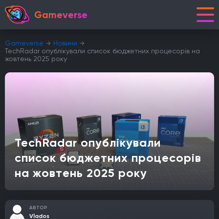
Gameverse
Gameverse
Новини
TechRadar опублікували список бюджетних процесорів на
жовтень 2025 року
TechRadar опублікували
список бюджетних процесорів
на жовтень 2025 року
АВТОР
Vlados