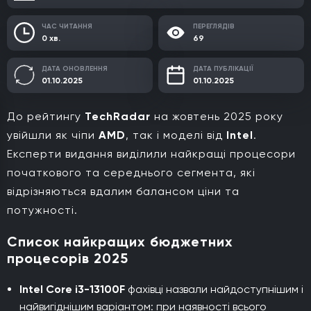
ЧАС ЧИТАННЯ
ПЕРЕГЛЯДІВ
0 хв.
69
ДАТА ОНОВЛЕННЯ
ДАТА ПУБЛІКАЦІЇ
01.10.2025
01.10.2025
До рейтингу
TechRadar
на жовтень 2025 року
увійшли як чіпи
AMD
, так і моделі від
Intel
.
Експерти видання виділили найкращі процесори
початкового та середнього сегмента, які
відрізняються вдалим балансом ціни та
потужності.
Список найкращих бюджетних
процесорів 2025
Intel Core i3-13100F
фахівці назвали найдоступнішим і
найвигіднішим варіантом: при наявності всього