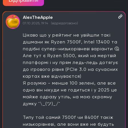
AlexTheApple
01.10.2025, 19:14
(відредаговано)
Цікаво що у рейтинг не увійшли такі
дішмани як Ryzen 7500F, Intel 13400 та
подібні супер-низькорівневі варіанти 🤔
Але тут є Ryzen 5500, який на мертвій
платформі і ну прям ледь-ледь дотягує
до ігрового рівня (PCIe 3.0 на сучасних
картах вже відчуваєтся)
Я розумію - менше 100 зелені, але все
одно він нікуди не годиться і у 2025 це
майже одразу утіль, на мою скромну
думку ¯\_(ツ)_/¯
Типу той самий 7500f чи 8400f такіж
низькорівневі, але вони вже не будуть