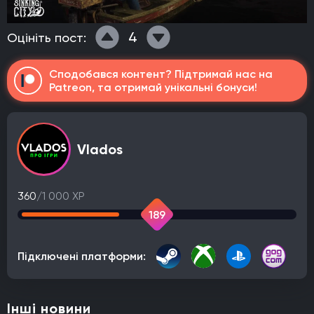
4
Оцініть пост:
Сподобався контент? Підтримай нас на
Patreon, та отримай унікальні бонуси!
Vlados
360
/1 000 XP
189
Підключені платформи:
Інші новини