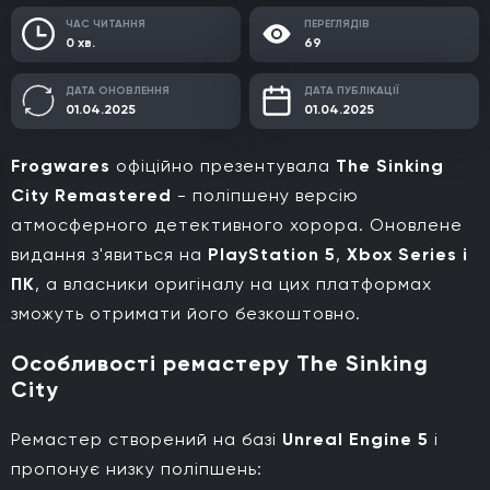
ЧАС ЧИТАННЯ
ПЕРЕГЛЯДІВ
0 хв.
69
ДАТА ОНОВЛЕННЯ
ДАТА ПУБЛІКАЦІЇ
01.04.2025
01.04.2025
Frogwares
офіційно презентувала
The Sinking
City Remastered
- поліпшену версію
атмосферного детективного хорора. Оновлене
видання з'явиться на
PlayStation 5
,
Xbox Series і
ПК
, а власники оригіналу на цих платформах
зможуть отримати його безкоштовно.
Особливості ремастеру The Sinking
City
Ремастер створений на базі
Unreal Engine 5
і
пропонує низку поліпшень: