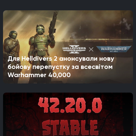
Для Helldivers 2 анонсували нову
бойову перепустку за всесвітом
Warhammer 40,000