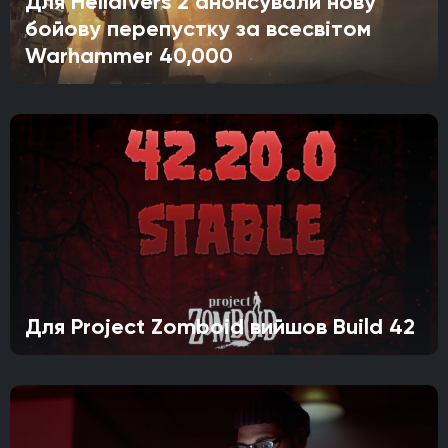
Для Helldivers 2 анонсували нову
бойову перепустку за всесвітом
Warhammer 40,000
Для Project Zomboid вийшов Build 42