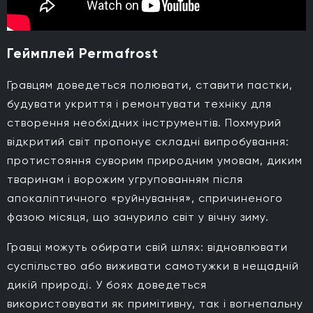
Геймплей Permafrost
Гравцям доведеться полювати, ставити пастки,
будувати укриття і ремонтувати техніку для
створення необхідних інструментів. Похмурий
відкритий світ пропонує складні випробування:
протистояння суворим природним умовам, диким
тваринам і ворожим угрупованням після
апокаліптичного «руйнування», спричиненого
фазою місяця, що занурило світ у вічну зиму.
Гравці можуть обирати свій шлях: відновлювати
суспільство або виживати самотужки в нещадній
дикій природі. У боях доведеться
використовувати як примітивну, так і вогнепальну