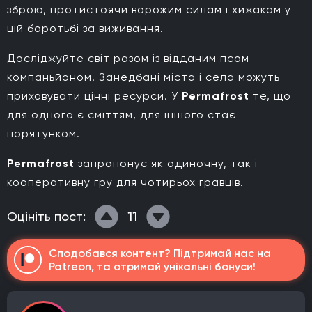
зброю, протистоячи ворожим силам і хижакам у
цій боротьбі за виживання.
Досліджуйте світ разом із відданим псом-
компаньйоном. Занедбані міста і села можуть
приховувати цінні ресурси. У
Permafrost
те, що
для одного є сміттям, для іншого стає
порятунком.
Permafrost
запропонує як одиночну, так і
кооперативну гру для чотирьох гравців.
11
Оцініть пост:
Сподобався контент? Підтримай нас на
Patreon, та отримай унікальні бонуси!