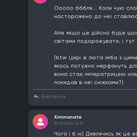
Ооооо бббля... Коли чую слов
насторожено до неї ставлюс
Але якщо це дійсно буде щось
світами подорожувати, і тут 
(btw Цирі ж люта імба з цими
якось потужно нерфануть для 
вона стає імператрицею ніл
покидав в неї сніжками?)
Відповісти
Ximmanate
30.05.2026, 22:16
Чого і б ні) Дивлячись як це 