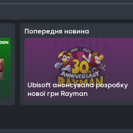
Попередня новина
Ubisoft анонсувала розробку
нової гри Rayman