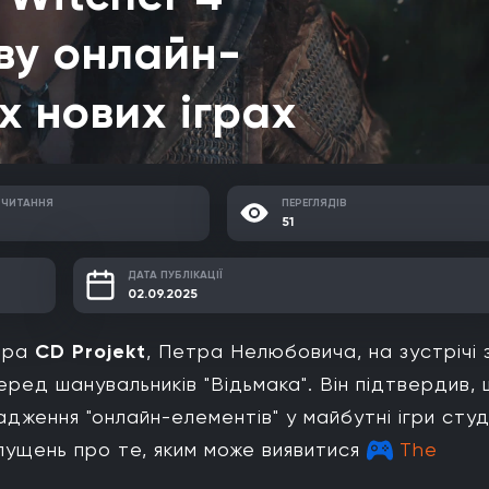
ву онлайн-
х нових іграх
 ЧИТАННЯ
ПЕРЕГЛЯДІВ
51
ДАТА ПУБЛІКАЦІЇ
02.09.2025
тора
CD Projekt
, Петра Нелюбовича, на зустрічі 
еред шанувальників "Відьмака". Він підтвердив,
дження "онлайн-елементів" у майбутні ігри студі
пущень про те, яким може виявитися
The