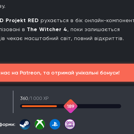
зу.
D Projekt RED
рухається в бік онлайн-компонент
лізовані в
The Witcher 4
, поки залишається
ів чекає масштабний світ, повний відкриттів.
ас на Patreon, та отримай унікальні бонуси!
360
/1 000 XP
189
форми: