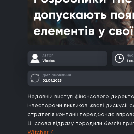
допускають поя
елементів у свої
АВТОР
ЧАС
Vlados
1 хв.
ДАТА ОНОВЛЕННЯ
02.09.2025
Недавній виступ фінансового дирек
інвесторами викликав жваві дискусії с
стратегія компанії передбачає впрова
Ці слова відразу породили безліч при
Witcher 4
.