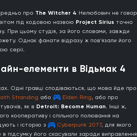
середньо про
The Witcher 4
Нелюбович не говор
світом під кодовою назвою
Project Sirius
точно
. При цьому студія, за його словами, завжди
жету. Однак фанати відразу ж пов'язали його
ю серії.
лайн-елементи в Відьмак 4
ках. Одні гравці сподіваються, що мова йде про
ath Stranding
або
Elden Ring
, або про
тувачів, як в
Detroit: Become Human
. Інші ж,
ого кооперативу і спільного полювання на
ують і історію з
Cyberpunk 2077
, для якого
е в підсумку його скасували заради виправлення