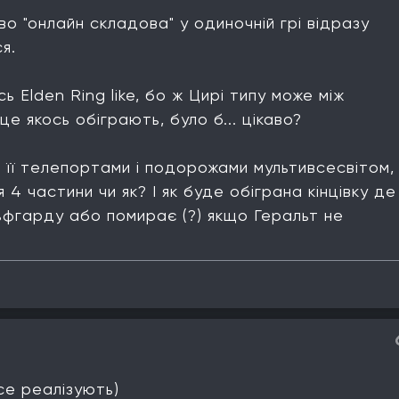
о "онлайн складова" у одиночній грі відразу
я.
 Elden Ring like, бо ж Цирі типу може між
це якось обіграють, було б... цікаво?
 її телепортами і подорожами мультивсесвітом, 
4 частини чи як? І як буде обіграна кінцівку де
ьфгарду або помирає (?) якщо Геральт не
все реалізують)