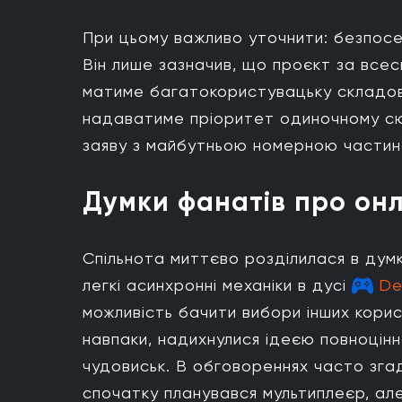
При цьому важливо уточнити: безпо
Він лише зазначив, що проєкт за все
матиме багатокористувацьку складову
надаватиме пріоритет одиночному сю
заяву з майбутньою номерною частино
Думки фанатів про он
Спільнота миттєво розділилася в дум
легкі асинхронні механіки в дусі
De
можливість бачити вибори інших корис
навпаки, надихнулися ідеєю повноцінн
чудовиськ. В обговореннях часто згад
спочатку планувався мультиплеєр, ал