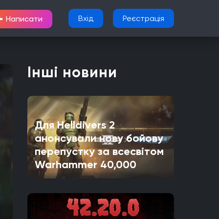
+
Вхід
Реєстрація
Написати
Інші новини
Для Helldivers 2
анонсували нову бойову
перепустку за всесвітом
Warhammer 40,000