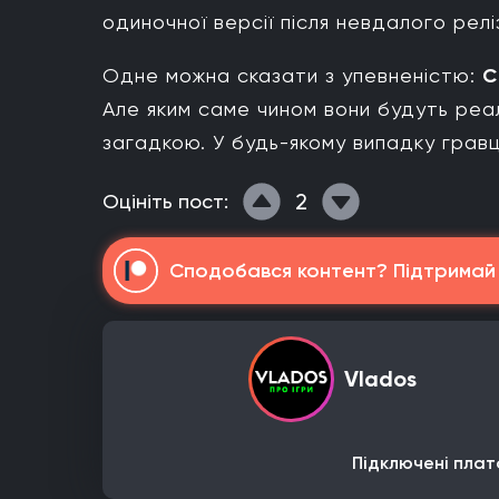
одиночної версії після невдалого релі
Одне можна сказати з упевненістю:
C
Але яким саме чином вони будуть реа
загадкою. У будь-якому випадку гравц
2
Оцініть пост:
Сподобався контент? Підтримай н
Vlados
Підключені плат