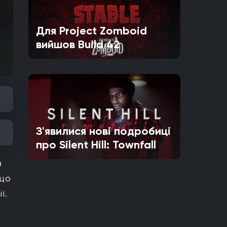
Для Project Zomboid
вийшов Build 42
З'явилися нові подробиці
про Silent Hill: Townfall
з
 що
ї.