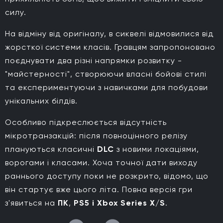
силу.
На відміну від оригіналу, в сиквелі відмовилися від
жорсткої системи класів. Гравцям запропоновано
поєднувати два різні напрямки розвитку -
"майстерності", створюючи власні бойові стилі
та експериментуючи з навичками для побудови
унікальних білдів.
Особливо підкреслюється відсутність
мікротранзакцій: після повноцінного релізу
плануються класичні
DLC
з новими локаціями,
ворогами і класами. Хоча точної дати виходу
раннього доступу поки не розкрито, відомо, що
він стартує вже цього літа. Повна версія гри
з'явиться на
ПК
,
PS5 і
Xbox Series X/S
.