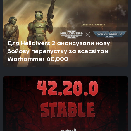
Для Helldivers 2 анонсували нову
бойову перепустку за всесвітом
Warhammer 40,000