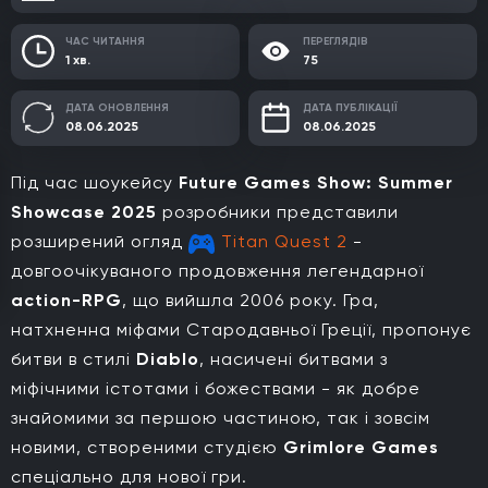
ЧАС ЧИТАННЯ
ПЕРЕГЛЯДІВ
1 хв.
75
ДАТА ОНОВЛЕННЯ
ДАТА ПУБЛІКАЦІЇ
08.06.2025
08.06.2025
Під час шоукейсу
Future Games Show: Summer
Showcase 2025
розробники представили
розширений огляд
Titan Quest 2
-
довгоочікуваного продовження легендарної
action-RPG
, що вийшла 2006 року. Гра,
натхненна міфами Стародавньої Греції, пропонує
битви в стилі
Diablo
, насичені битвами з
міфічними істотами і божествами - як добре
знайомими за першою частиною, так і зовсім
новими, створеними студією
Grimlore Games
спеціально для нової гри.