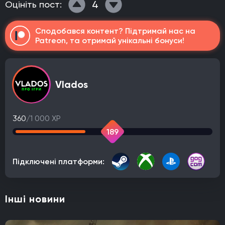
4
Оцініть пост:
Сподобався контент? Підтримай нас на
Patreon, та отримай унікальні бонуси!
Vlados
360
/1 000 XP
189
Підключені платформи:
Інші новини