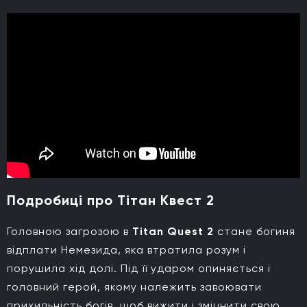
Подробиці про Тітан Квест 2
Головною загрозою в
Titan Quest 2
стане богиня
відплати Немезида, яка втратила розум і
порушила хід долі. Під її ударом опиняється і
головний герой, якому належить завоювати
прихильність богів, щоб вижити і зміцнити свою