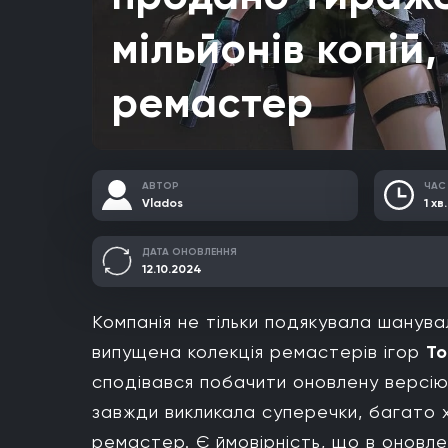
мільйонів копій
ремастер
АВТОР
ЧАС
Vlados
1 хв.
ДАТА ОНОВЛЕННЯ
12.10.2024
Компанія не тільки подякувала шанува
випущена колекція ремастерів ігор
To
сподівався побачити оновлену версі
завжди викликала суперечки, багато 
ремастер. Є ймовірність, що в оновлен