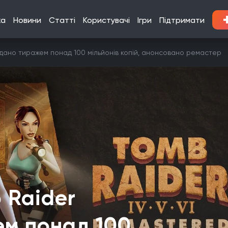
ка
Новини
Статті
Користувачі
Ігри
Підтримати
ано тиражем понад 100 мільйонів копій, анонсовано ремастер
 Raider
м понад 100