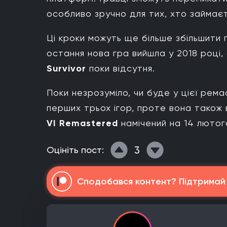
особливо зручно для тих, хто займає
Ці кроки можуть ще більше збільшити 
остання нова гра вийшла у 2018 році,
Survivor
поки відсутня.
Поки незрозуміло, чи буде у цієї рема
перших трьох ігор, проте вона також 
VI Remastered
намічений на 14 лютог
3
Оцініть пост:
Сподобався контент? Підтримай н