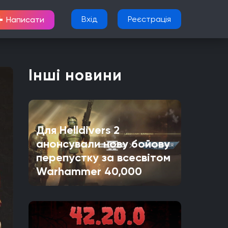
+
Вхід
Реєстрація
Написати
Інші новини
Для Helldivers 2
анонсували нову бойову
перепустку за всесвітом
Warhammer 40,000