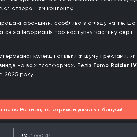
ться створенням контенту.
продажі франшизи, особливо з огляду на те, що
 а свіжа інформація про наступну частину серії
стерованої колекції стільки ж шуму і реклами, як
вийде на всіх платформах. Реліз
Tomb Raider IV
о 2025 року.
ас на Patreon, та отримай унікальні бонуси!
360
/1 000 XP