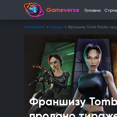
Gameverse
Головна
Стріч
Gameverse
Новини
Франшизу Tomb Raider прод
Франшизу Tomb
продано тираже