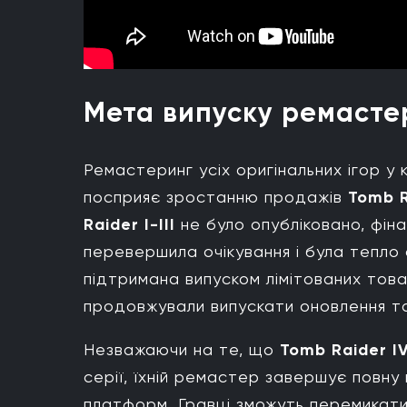
Мета випуску ремастер
Ремастеринг усіх оригінальних ігор у 
посприяє зростанню продажів
Tomb R
Raider I-III
не було опубліковано, фін
перевершила очікування і була тепло
підтримана випуском лімітованих това
продовжували випускати оновлення та 
Незважаючи на те, що
Tomb Raider IV
серії, їхній ремастер завершує повну
платформ. Гравці зможуть перемикати