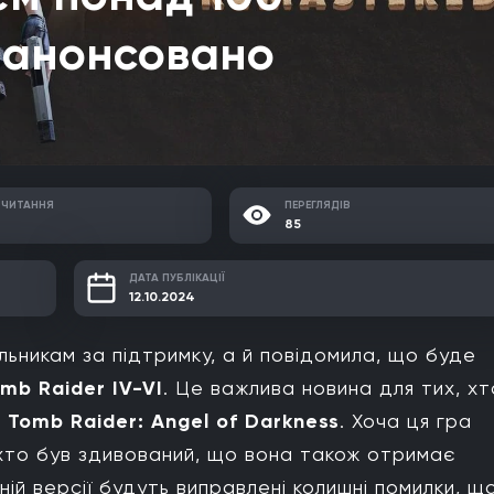
, анонсовано
 ЧИТАННЯ
ПЕРЕГЛЯДІВ
85
ДАТА ПУБЛІКАЦІЇ
12.10.2024
льникам за підтримку, а й повідомила, що буде
mb Raider IV-VI
. Це важлива новина для тих, хт
ю
Tomb Raider: Angel of Darkness
. Хоча ця гра
хто був здивований, що вона також отримає
ій версії будуть виправлені колишні помилки, щ