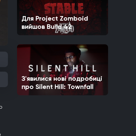
Для Project Zomboid
вийшов Build 42
З'явилися нові подробиці
про Silent Hill: Townfall
о
о