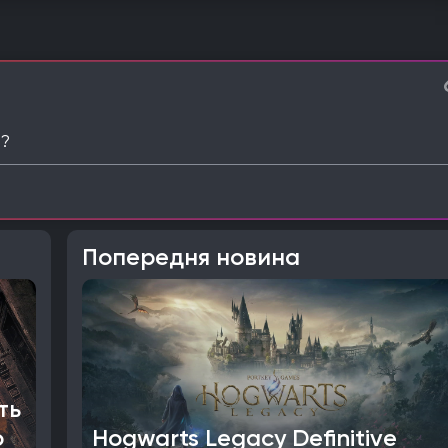
 ?
Попередня новина
ть
о
Hogwarts Legacy Definitive