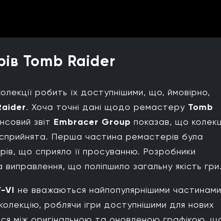
ів Tomb Raider
колекції робить їх доступнішими, що, ймовірно,
aider
. Хоча точні дані щодо ремастеру
Tomb
ансовий звіт
Embracer Group
показав, що колекц
 сприйнята. Перша частина ремастерів була
рів, що сприяло її просуванню. Розробники
виправлення, що поліпшило загальну якість гри
-VI
не вважаються найпопулярнішими частинам
 колекцію, роблячи ігри доступнішими для нових
ся між оригінальною та оновленою графікою, щ