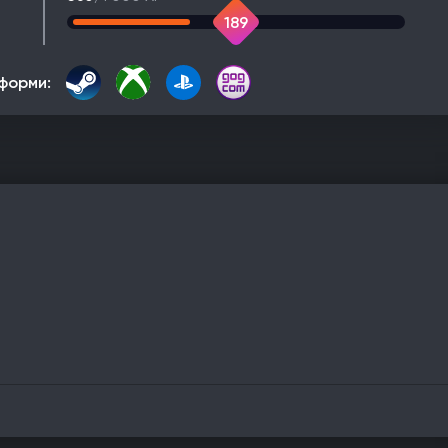
189
форми: