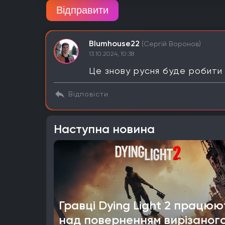
Відправити
Blumhouse22
(Сергій Воронов)
13.10.2024, 10:38
Це знову русня буде робити
Відповісти
Наступна новина
Гравці Dying Light 2 працюю
над поверненням вирізаног