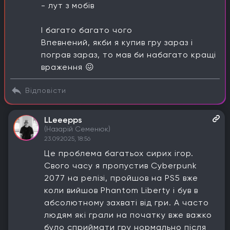
- лут з мобів
І багато багато чого
Впевнений, якби я купив гру зараз і
пограв зараз, то мав би набагато кращі
враження 😖
Відповісти
LLeeepps
(Назарій Семенюк)
23.09.2025, 18:56
Це проблема багатьох сирих ігор.
Свого часу я пропустив Cyberpunk
2077 на релізі, пройшов на PS5 вже
коли вийшов Phantom Liberty і був в
абсолютному захваті від гри. А часто
людям які грали на початку вже важко
було сприймати гру нормально після