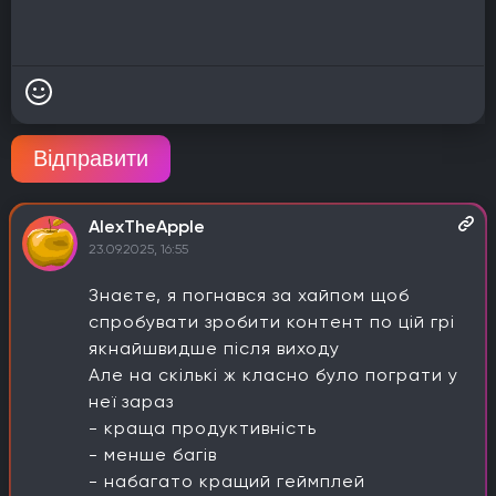
Відправити
AlexTheApple
23.09.2025, 16:55
Знаєте, я погнався за хайпом щоб
спробувати зробити контент по цій грі
якнайшвидше після виходу
Але на скількі ж класно було пограти у
неї зараз
- краща продуктивність
- менше багів
- набагато кращий геймплей