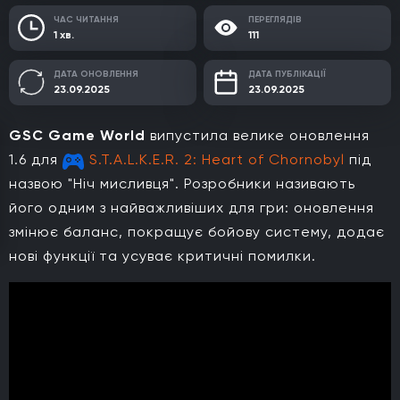
ЧАС ЧИТАННЯ
ПЕРЕГЛЯДІВ
1 хв.
111
ДАТА ОНОВЛЕННЯ
ДАТА ПУБЛІКАЦІЇ
23.09.2025
23.09.2025
GSC Game World
випустила велике оновлення
1.6 для
S.T.A.L.K.E.R. 2: Heart of Chornobyl
під
назвою "Ніч мисливця". Розробники називають
його одним з найважливіших для гри: оновлення
змінює баланс, покращує бойову систему, додає
нові функції та усуває критичні помилки.