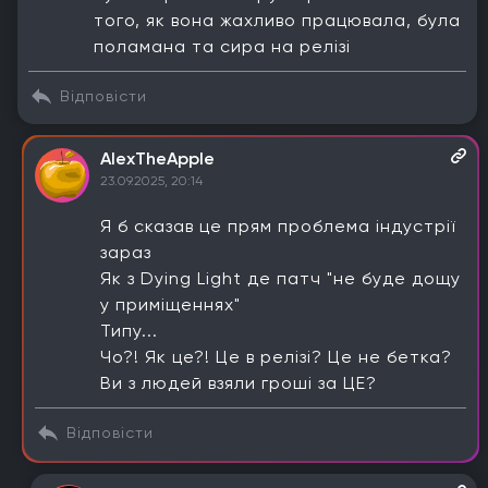
того, як вона жахливо працювала, була
поламана та сира на релізі
Відповісти
AlexTheApple
23.09.2025, 20:14
Я б сказав це прям проблема індустрії
зараз
Як з Dying Light де патч "не буде дощу
у приміщеннях"
Типу...
Чо?! Як це?! Це в релізі? Це не бетка?
Ви з людей взяли гроші за ЦЕ?
Відповісти