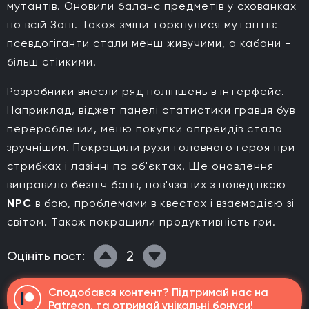
мутантів. Оновили баланс предметів у схованках
по всій Зоні. Також зміни торкнулися мутантів:
псевдогіганти стали менш живучими, а кабани -
більш стійкими.
Розробники внесли ряд поліпшень в інтерфейс.
Наприклад, віджет панелі статистики гравця був
перероблений, меню покупки апгрейдів стало
зручнішим. Покращили рухи головного героя при
стрибках і лазінні по об'єктах. Ще оновлення
виправило безліч багів, пов'язаних з поведінкою
NPC
в бою, проблемами в квестах і взаємодією зі
світом. Також покращили продуктивність гри.
2
Оцініть пост:
Сподобався контент? Підтримай нас на
Patreon, та отримай унікальні бонуси!