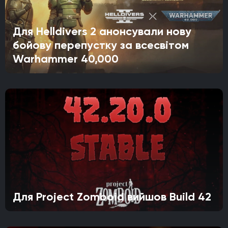
Для Helldivers 2 анонсували нову
бойову перепустку за всесвітом
Warhammer 40,000
Для Project Zomboid вийшов Build 42