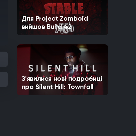
Для Project Zomboid
вийшов Build 42
З'явилися нові подробиці
про Silent Hill: Townfall