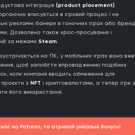
одуктова інтеграція
(product placement)
ганічно вписується в ігровий процес і не
ні рекламні банери в гоночних іграх або брен
ми. Дозволено також крос-просування і
ній за межами
Steam
.
зустрічається на ПК, у мобільних іграх вона вже
ення, щоб запобігти впровадженню подібних
ок, коли компанія вводить обмеження для
і проєкти з
NFT
і криптовалютами, а тепер ігри 
ати його використання.
ас на Patreon, та отримай унікальні бонуси!