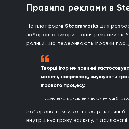
Правила реклами в S
На платформі
Steamworks
для розроб
забороняє використання реклами як бі
ролики, що переривають ігровий проц
Творці ігор не повинні застосовув
моделі, наприклад, змушувати гра
ігрового процесу.
Зазначено в оновленій документації&nbs
Заборона також охоплює рекламні бон
внутрішньоігрову валюту, підсилювачі