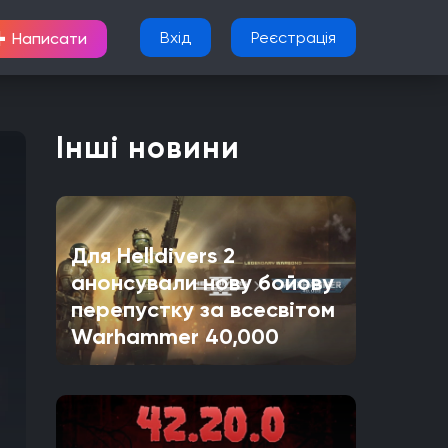
+
Вхід
Реєстрація
Написати
Інші новини
Для Helldivers 2
анонсували нову бойову
перепустку за всесвітом
Warhammer 40,000