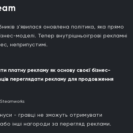
team
ників з'явилася оновлена політика, яка прямо
знес-моделі. Тепер внутрішньоігрові рекламні
ес, неприпустимі.
ати платну рекламу як основу своєї бізнес-
вців переглядати рекламу для продовження
p;Steamworks
уси - гравці не зможуть отримувати
 або інші нагороди за перегляд реклами.