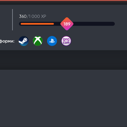
360
/1 000 XP
189
форми: