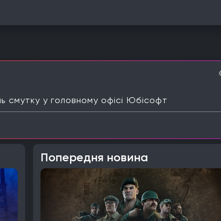
ь смутку у головному офісі Юбісофт
Попередня новина