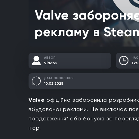
Valve забороняє
рекламу в Stea
АВТОР
ЧАС
Vlados
1 хв.
ДАТА ОНОВЛЕННЯ
10.02.2025
Valve
офіційно заборонила розробник
вбудованої реклами. Це виключає поя
продовження" або бонусів за перегля
ігор.