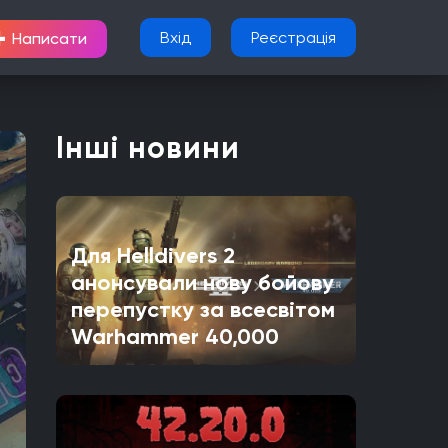
+
Вхід
Реєстрація
Написати
Інші новини
Для Helldivers 2
анонсували нову бойову
перепустку за всесвітом
Warhammer 40,000