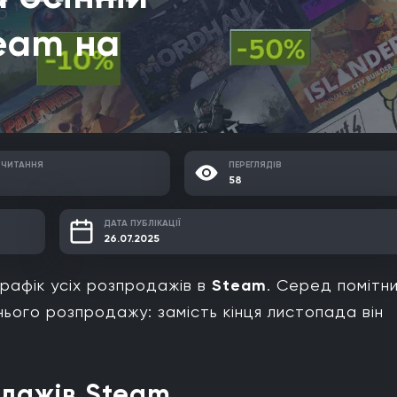
eam на
 ЧИТАННЯ
ПЕРЕГЛЯДІВ
58
ДАТА ПУБЛІКАЦІЇ
26.07.2025
рафік усіх розпродажів в
Steam
. Серед помітн
нього розпродажу: замість кінця листопада він
одажів Steam