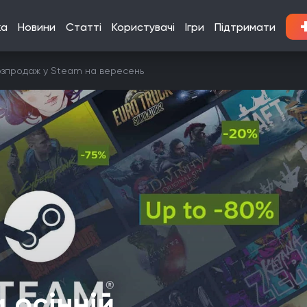
ка
Новини
Статті
Користувачі
Ігри
Підтримати
озпродаж у Steam на вересень
 осінній