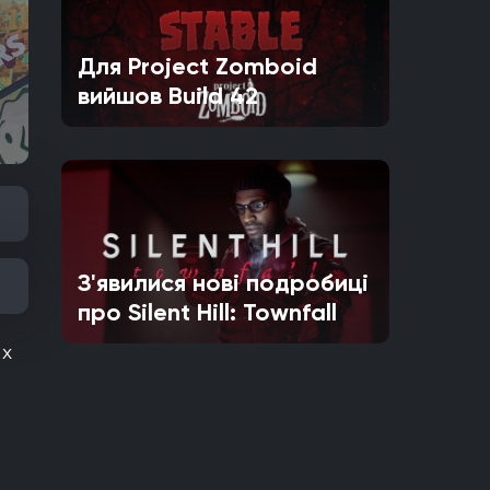
Для Project Zomboid
вийшов Build 42
З'явилися нові подробиці
про Silent Hill: Townfall
их