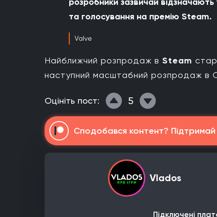
розробники зазвичай відзначають у
та голосування на премію Steam.
Valve
Найближчий розпродаж в
Steam
ста
наступний масштабний розпродаж в С
5
Оцініть пост:
Сподобався контент? Підтримай н
Vlados
Підключені плат