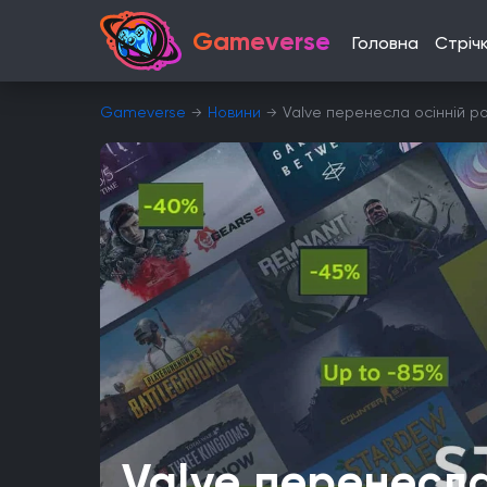
Gameverse
Головна
Стріч
Gameverse
Новини
Valve перенесла осінній р
Valve перенесла