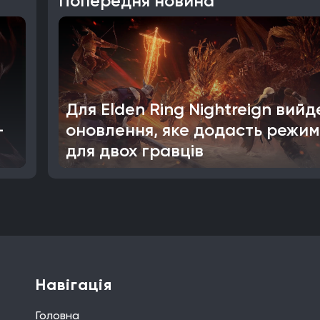
Попередня новина
Для Elden Ring Nightreign вийд
-
оновлення, яке додасть режим
для двох гравців
Навігація
Головна