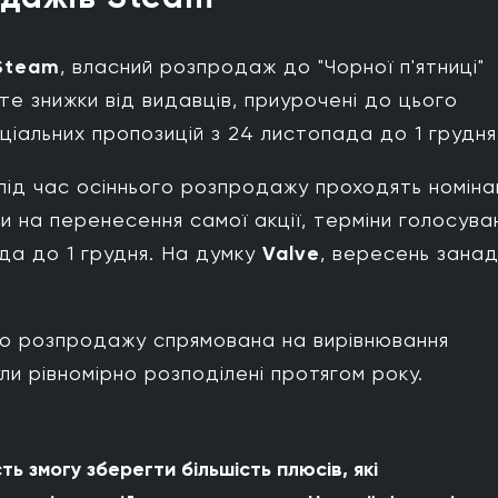
Steam
, власний розпродаж до "Чорної п'ятниці"
е знижки від видавців, приурочені до цього
пеціальних пропозицій з 24 листопада до 1 грудня
під час осіннього розпродажу проходять номінац
и на перенесення самої акції, терміни голосува
да до 1 грудня. На думку
Valve
, вересень зана
ого розпродажу спрямована на вирівнювання
ли рівномірно розподілені протягом року.
ь змогу зберегти більшість плюсів, які