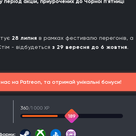
 період акцій, приурочених до Чорної п'ятниці
ртує
28 липня
в рамках фестивалю перегонів, а
тім - відбудеться
з 29 вересня до 6 жовтня
.
ас на Patreon, та отримай унікальні бонуси!
360
/1 000 XP
189
форми: