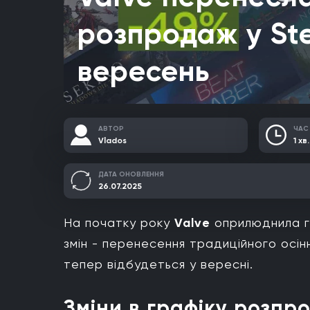
розпродаж у St
вересень
АВТОР
ЧАС
Vlados
1 хв.
ДАТА ОНОВЛЕННЯ
26.07.2025
На початку року
Valve
оприлюднила г
змін - перенесення традиційного осін
тепер відбудеться у вересні.
Зміни в графіку розпр