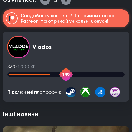
Сподобався контент? Підтримай нас на
Patreon, та отримай унікальні бонуси!
Vlados
360
/1 000 XP
189
Підключені платформи:
Інші новини