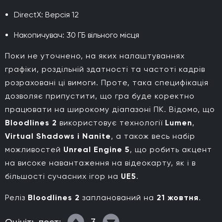
DirectX: Версія 12
Накопичувач: 30 ГБ вільного місця
Поки не уточнено, на яких налаштуваннях
графіки, роздільній здатності та частоті кадрів
розраховані ці вимоги. Проте, така специфікація
дозволяє припустити, що гра буде коректно
працювати на широкому діапазоні ПК. Відомо, що
Bloodlines 2
використовує технології
Lumen
,
Virtual Shadows і Nanite
, а також весь набір
можливостей
Unreal Engine 5
, що робить акцент
на високе навантаження на відеокарту, як і в
більшості сучасних ігор на
UE5
.
Реліз
Bloodlines 2
запланований на
21 жовтня
.
3
Оцініть пост: