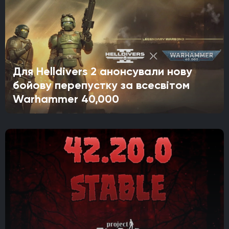
Для Helldivers 2 анонсували нову
бойову перепустку за всесвітом
Warhammer 40,000