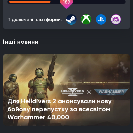
189
Підключені платформи:
Інші новини
Для Helldivers 2 анонсували нову
бойову перепустку за всесвітом
Warhammer 40,000