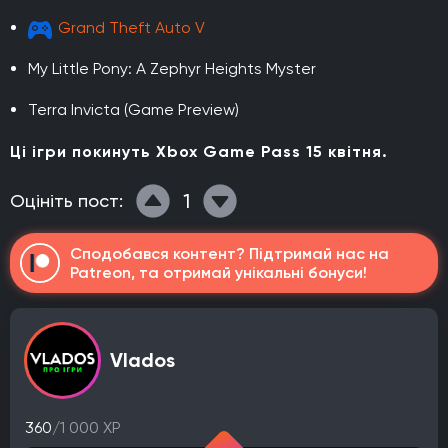
Grand Theft Auto V
My Little Pony: A Zephyr Heights Myster
Terra Invicta (Game Preview)
Ці ігри покинуть Xbox Game Pass 15 квітня.
1
Оцініть пост:
Сподобався контент? Підтримай нас на
Patreon, та отримай унікальні бонуси!
Vlados
360
/1 000 XP