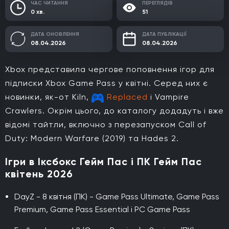
ЧАС ЧИТАННЯ
ПЕРЕГЛЯДІВ
0 хв.
51
ДАТА ОНОВЛЕННЯ
ДАТА ПУБЛІКАЦІЇ
08.04.2026
08.04.2026
Xbox представила чергове поповнення ігор для
підписки Xbox Game Pass у квітні. Серед них є
новинки, як-от Kiln,
Replaced
і Vampire
Crawlers. Окрім цього, до каталогу додадуть і вже
відомі тайтли, включно з перезапуском Call of
Duty: Modern Warfare (2019) та Hades 2.
Ігри в Іксбокс Гейм Пас і ПК Гейм Пас
квітень 2026
DayZ - 8 квітня (ПК) - Game Pass Ultimate, Game Pass
Premium, Game Pass Essential і PC Game Pass