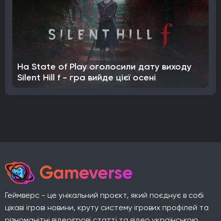
На State of Play оголосили дату виходу
Silent Hill f - гра вийде цієї осені
Gameverse
Геймверс - це унікальний проєкт, який поєднує в собі
цікаві ігрові новини, круту систему ігрових профілей та
різноманітні відеоігрові статті та відео українською.