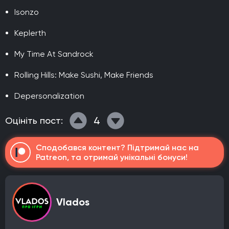
Isonzo
Keplerth
My Time At Sandrock
Rolling Hills: Make Sushi, Make Friends
Depersonalization
4
Оцініть пост:
Сподобався контент? Підтримай нас на
Patreon, та отримай унікальні бонуси!
Vlados