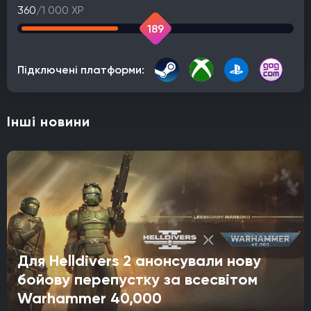
360
/1 000 XP
189
Підключені платформи:
Інші новини
Для Helldivers 2 анонсували нову
бойову перепустку за всесвітом
Warhammer 40,000