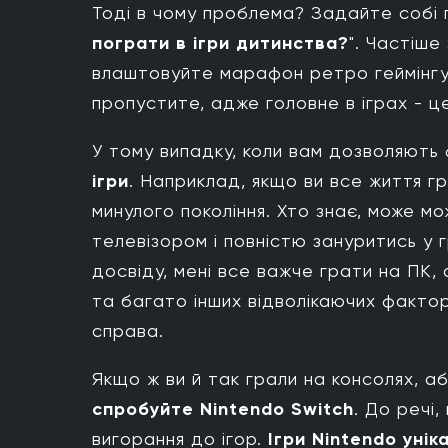
Тоді в чому проблема? Задайте собі п
пограти в ігри дитинства?
". Частіше
влаштовуйте марафон ретро геймінгу д
пропустите, адже головне в іграх - 
У тому випадку, коли вам дозволяють 
ігри
. Наприклад, якщо ви все життя гр
минулого покоління. Хто знає, може м
телевізором і повністю зануритись у 
досвіду, мені все важче грати на ПК,
та багато інших відволікаючих факторі
справа.
Якщо ж ви й так грали на консолях, а
спробуйте Nintendo Switch
. До речі
вигорання до ігор.
Ігри Nintendo унік