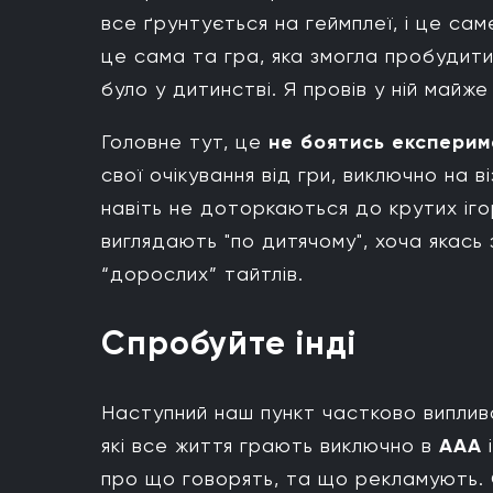
все ґрунтується на геймплеї, і це сам
це сама та гра, яка змогла пробудити 
було у дитинстві. Я провів у ній майж
Головне тут, це
не боятись експери
свої очікування від гри, виключно на в
навіть не доторкаються до крутих іго
виглядають "по дитячому", хоча якась 
“дорослих” тайтлів.
Спробуйте інді
Наступний наш пункт частково виплива
які все життя грають виключно в
ААА
про що говорять, та що рекламують. 