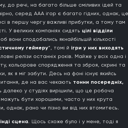
ому, до речі, на багато більше сміливих ідей та
вірно, серед ААА ігор є багато гідних, однак, ц
есі в першу чергу важливі прибутки, а тому там
ті. У великих компаніях сидять
цілі відділи
 щоб вони сподобались якнайбільшій кількості
стичному геймеру
”, томі й
ігри у них виходять
оловні релізи останніх років. Майже у всіх одна і
уту, кольорове спорядження та зброя, скрині та
и, як я міг забути. Десь на фоні існує якийсь
питання, де на вас чекають
тонни посередніх,
ь далеко у студіях вирішили, що це робоча
гри можуть бути хорошими, часто у них крута
, однак, рано чи пізно ви від них втомитесь.
інді сцена
. Щось схоже було і у мене, тоді я