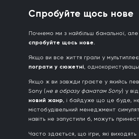
Спробуйте щось нове
Почнемо ми з найбільш банальної, але
спробуйте щось нове
.
Якщо ви все життя грали у мультиплеє
пограти у сюжетні
, однокористувацьк
Якщо ж ви завжди граєте у якийсь пев
Sony (
не в образу фанатам Sony
) у в
новий жанр
, і байдуже що це буде, н
містобудівельний менеджмент симулятор
навіть не запустили б, можуть принес
Часто здається, що ігри, які виходять з