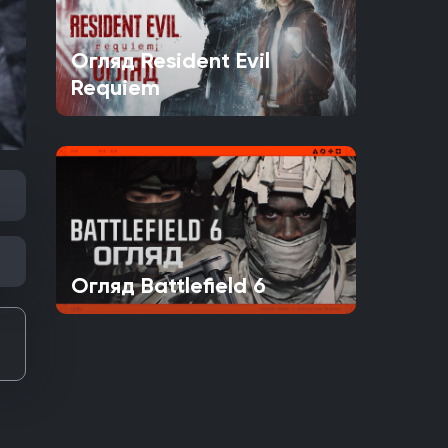
Огляд Resident Evil
Requiem
Огляд Battlefield 6