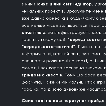
з ними
існує цілий світ інді ігор
, у як
унікальних проєктів. Зрозумійте мене 
вже давно бізнес, а в будь-якому бізн
все менше місця залишається творчос
аналітиків
, які відфільтровують ідеї,
гравців, такому собі “
середньостати
“середньостатистичні”
. Гляньте на г
ж формула: відкритий світ, система л
аванпости розкидані по карті, а, і вишк
сюжет, і вся карта засипана знаками 
гріндових квестів
. Тому що боси дес
формула, і ризики мінімальні. І такі і
графіка, та дійсно дивовижні масштаби
Саме тоді на ваш порятунок прийде 