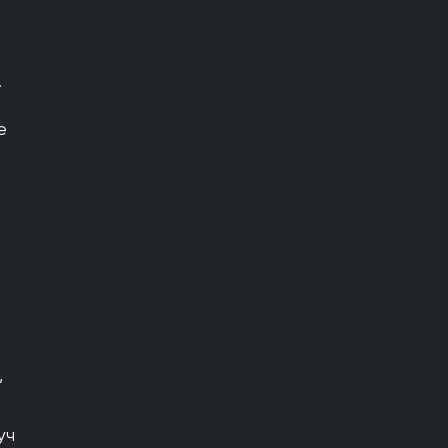
.
е
и
,
уч