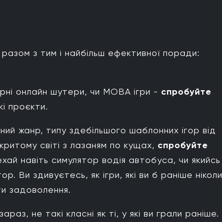
 разом з тим і найбільш ефективної поради:
рні онлайн шутери, чи MOBA ігри -
спробуйте
і проєкти.
ний жанр, типу здебільшого шаблонних ігор від
ідкритому світі з лазаням по кущах,
спробуйте
ехай навіть симулятор водія автобуса, чи якийсь
. Ви здивуєтесь, як ігри, які ви б раніше нікол
ти задоволення.
араз, не такі класні як ті, у які ви грали раніше.