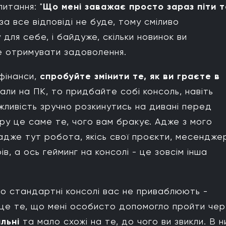
итання: "
Що мені заважає просто зараз піти т
 за все відповіді не буде, тому сміливо
ля себе, і байдуже, скільки новинок ви
це отримувати задоволення.
фінанси,
спробуйте змінити те, як ви граєте в
али на ПК, то придбайте собі консоль, навіть
ожливість зручно розкинутись на дивані перед
гру це саме те, чого вам бракує. Адже з мого
 адже тут робота, якісь свої проєкти, месендже
в, а ось гейминг на консолі - це зовсім інша
бо стандартні консолі вас не приваблюють -
, це те, що мені особисто допомогло пройти че
альні
та мало схожі на те, до чого ви звикли. В н