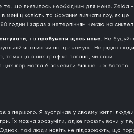
е те, що виявилось необхідним для мене. Zelda -
в мені цікавість та бажання вивчати гру, як це
е 80 годин і зараз з нетерпінням чекаю на сиквел
ментувати
, та
пробувати щось нове
. Не будуйт
ізуальній частині чи на ще чомусь. Не рідко люд
р, тому що в них графіка погана, чи вони
з цих ігор могла б зачепити більше, ніж багато
є з першого. Я зустрічав у своєму житті людей
ігри. Їх можна зрозуміти, адже грають вони у те,
Однак, такі люди навіть не підозрюють, що пор