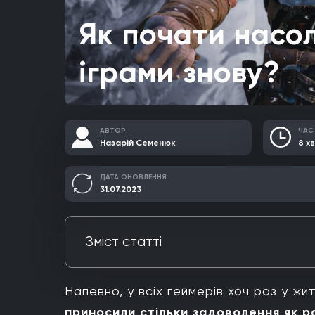
Як почати насо
іграми знову?
АВТОР
ЧАС
Назарій Семенюк
8 хв
ДАТА ОНОВЛЕННЯ
31.07.2023
Зміст статті
Спробуйте щось нове
Напевно, у всіх геймерів хоч раз у ж
Спробуйте інді
приносили стільки задоволення як р