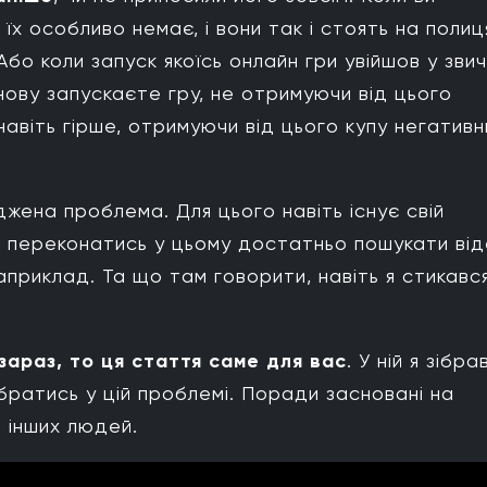
 їх особливо немає, і вони так і стоять на полиц
Або коли запуск якоїсь онлайн гри увійшов у звич
знову запускаєте гру, не отримуючи від цього
авіть гірше, отримуючи від цього купу негативн
рію
жена проблема. Для цього навіть існує свій
 переконатись у цьому достатньо пошукати ві
априклад. Та що там говорити, навіть я стикався
араз, то ця стаття саме для вас
. У ній я зібра
ібратись у цій проблемі. Поради засновані на
і інших людей.