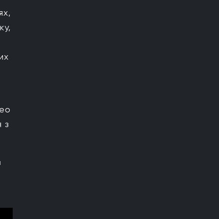
ях,
ку,
их
део
 з
в