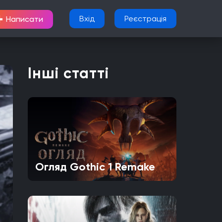
+
Вхід
Реєстрація
Написати
Інші статті
Огляд Gothic 1 Remake