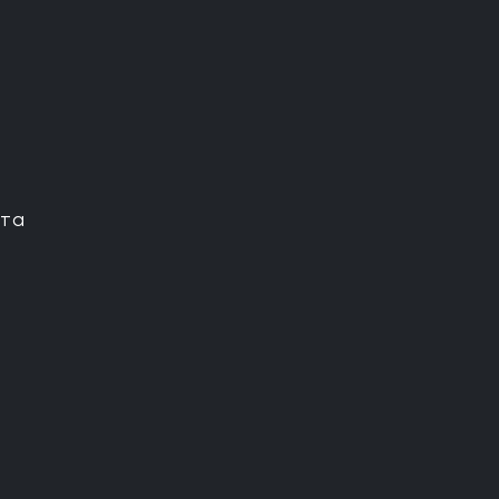
е
 та