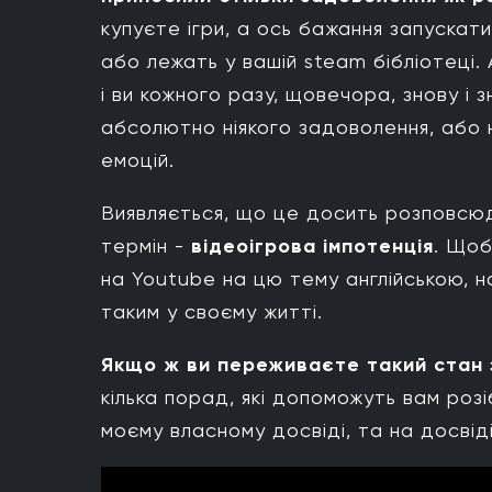
Створіть для себе челендж
купуєте ігри, а ось бажання запускати
або лежать у вашій steam бібліотеці. 
Організуйте своє ігрове місце
і ви кожного разу, щовечора, знову і 
Не грайте наодинці
абсолютно ніякого задоволення, або н
Обмежте інформацію про індуст
емоцій.
Не грайте
Виявляється, що це досить розповсюд
термін -
відеоігрова імпотенція
. Щоб
на Youtube на цю тему англійською, н
таким у своєму житті.
Якщо ж ви переживаєте такий стан з
кілька порад, які допоможуть вам роз
моєму власному досвіді, та на досвід