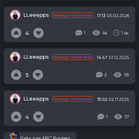
LLeeepps
Команда Gameverse
17:13
05.02.2026
4
1
46
1 хв.
LLeeepps
Команда Gameverse
14:47
07.12.2025
5
2
38
LLeeepps
Команда Gameverse
15:02
02.11.2025
4
1
37
Гайд для ARC Raiders