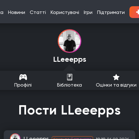
ка
Новини
Статті
Користувачі
Ігри
Підтримати
LLeeepps
Профілі
Бібліотека
Оцінки та відгуки
Пости LLeeepps
LLeeepps