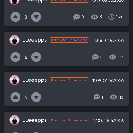
Команда Gameverse
10:19
06.08.2026
2
0
9
1 хв.
LLeeepps
Команда Gameverse
11:08
07.06.2026
6
4
23
LLeeepps
Команда Gameverse
11:09
06.06.2026
5
1
18
LLeeepps
Команда Gameverse
17:06
19.04.2026