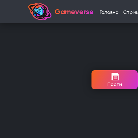
Gameverse
Головна
Стріч
Пости