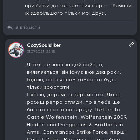
прив’язки до конкретних ігор — і бачили
їх здебільшого тільки мої друзі.
Відповісти
CozySoulsliker
31.07.2025, 22:15
Я теж не знав за цей сайт, а,
виявляється, він існує вже два роки!
Гадаю, що з часом комьюніті буде
тільки зростати.
І вітаю, доречі, із перемогою! Якщо
робиш ретро огляди, то в тебе ще
багато всього попереду: Return to
Castle Wolfenstein, Wolfenstein 2009,
Hidden and Dangerous 2, Brothers in
Arms, Commandos Strike Force, перші
Call of Duty... Вистачить на добрих