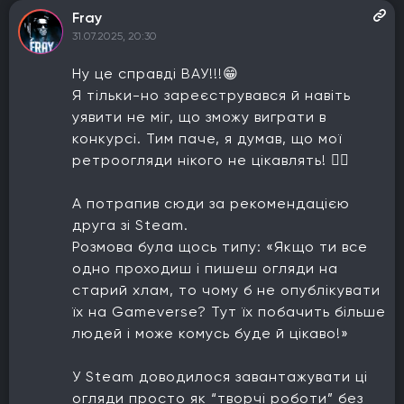
Fray
31.07.2025, 20:30
Ну це справді ВАУ!!!😁
Я тільки-но зареєструвався й навіть
уявити не міг, що зможу виграти в
конкурсі. Тим паче, я думав, що мої
ретроогляди нікого не цікавлять! 🤷‍♂️
А потрапив сюди за рекомендацією
друга зі Steam.
Розмова була щось типу: «Якщо ти все
одно проходиш і пишеш огляди на
старий хлам, то чому б не опублікувати
їх на Gameverse? Тут їх побачить більше
людей і може комусь буде й цікаво!»
У Steam доводилося завантажувати ці
огляди просто як “творчі роботи” без