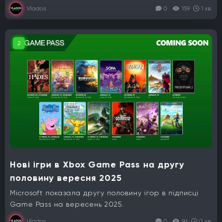
Vlados
0
159
1 хв.
2
Нові ігри в Xbox Game Pass на другу
половину вересня 2025
Microsoft показала другу половину ігор в підписці
Game Pass на вересень 2025.
Vlados
0
96
0 хв.