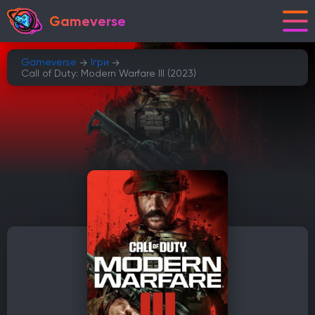
Gameverse
Gameverse
Ігри
Call of Duty: Modern Warfare III (2023)