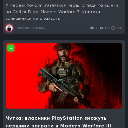
У мережі почали з'являтися перші огляди та оцінки
на Call of Duty: Modern Warfare 3. Критики
залишилися не в захваті.
Назарій Семенюк
3
193
1 хв.
4
Чутка: власники PlayStation зможуть
першими пограти в Modern Warfare III