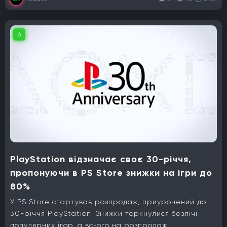
6
PlayStation відзначає своє 30-річчя,
пропонуючи в PS Store знижки на ігри до
80%
У PS Store стартував розпродаж, приурочений до
30-річчя PlayStation. Знижки торкнулися безлічі
популярних ігор, а всього на розпродажі