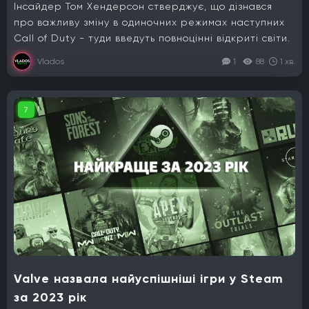
Інсайдер Том Хендерсон стверджує, що дізнався
про важливу зміну в одиночних режимах наступних
Call of Duty - туди введуть повноцінні відкриті світи.
Vlados
1
88
1 хв.
7
Valve назвала найуспішніші ігри у Steam
за 2023 рік