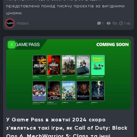
представлено понад тисячу проєктів за вигідними
цінами.
Vlados
1
156
1 хв.
3
У Game Pass в жовтні 2024 скоро
з'являться такі ігри, як Call of Duty: Black
Ops 6, MechWarrior 5: Clans та інші