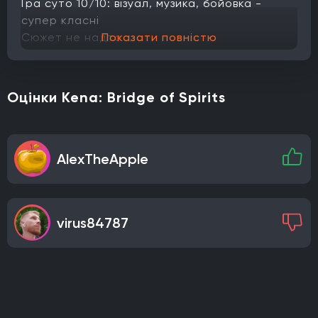
Гра суто 10/10: візуал, музика, бойовка -
супер класні
Сюжет не надто ...
Показати повністю
Оцінки Kena: Bridge of Spirits
AlexTheApple
virus84787