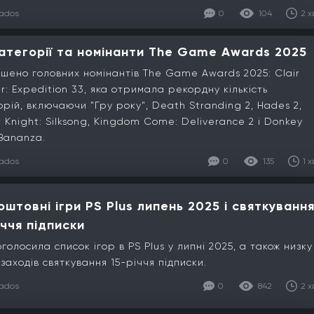
lados
0
104
2 х
категорії та номінанти The Game Awards 2025
шено головних номінантів The Game Awards 2025: Clair
r: Expedition 33, яка отримала рекордну кількість
орій, включаючи "Гру року", Death Stranding 2, Hades 2,
w Knight: Silksong, Kingdom Come: Deliverance 2 і Donkey
Bananza.
lados
0
135
1 х
оштовні ігри PS Plus липень 2025 і святкуванн
іччя підписки
оголосила список ігор в PS Plus у липні 2025, а також низку
 заходів святкування 15-річчя підписки.
lados
0
842
2 х