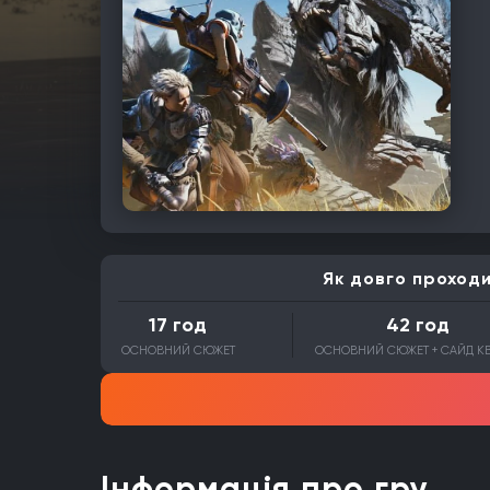
Як довго проход
17 год
42 год
ОСНОВНИЙ СЮЖЕТ
ОСНОВНИЙ СЮЖЕТ + САЙД К
Інформація про гру