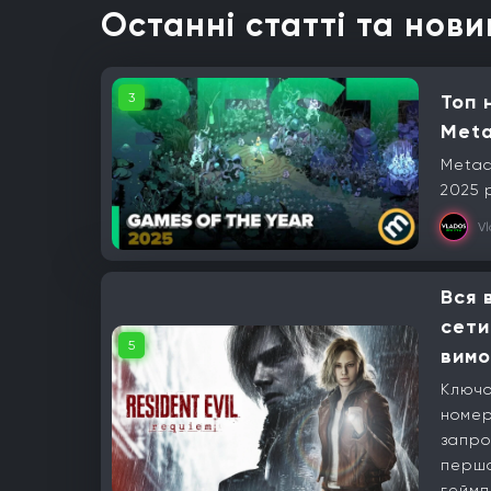
Останні статті та нови
3
Топ 
Meta
Metac
2025 
V
Вся 
сети
5
вимо
Ключо
номер
запро
першо
геймп