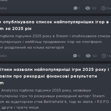
lados
1
122
5 х
e опублікувала список найпопулярніших ігор в
m за 2025 рік
 підбила підсумки 2025 року в Steam і опублікувала список
пулярніших і найбільш продаваних ігор на платформі.
нг розділений на кілька категорій.
lados
0
122
1 х
ітики назвали найпопулярніші ігри 2025 року і
овіли про рекордні фінансові результати
am
a Analytics підбила підсумки 2025 року, назвавши
пулярніші ігри та розкривши рекордний виторг Steam.
м за аудиторією став Battlefield 6, тоді як skate. і R.E.P.O.
 друге і третє місця.