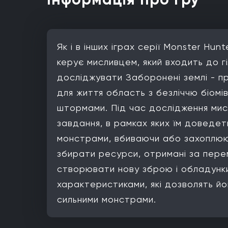
Як і в інших іграх серії Monster Hunt
керує мисливцем, який входить до гі
досліджувати Заборонені землі - п
для життя область з безліччю біомі
штормами. Під час дослідження ми
завдання, в рамках яких їм доведет
монстрами, вбиваючи або захоплюю
збирати ресурси, отримані за пере
створювати нову зброю і обладунки
характеристиками, які дозволять йо
сильними монстрами.