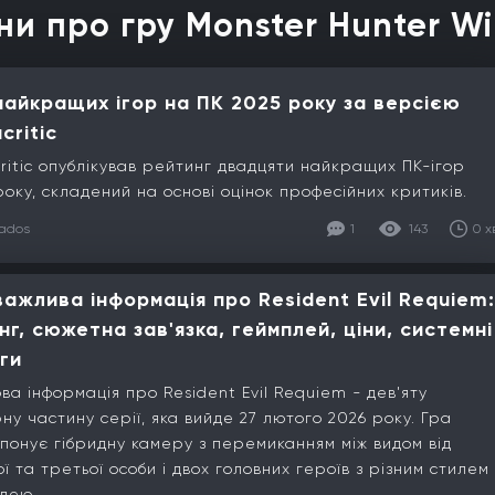
ни про гру Monster Hunter Wi
найкращих ігор на ПК 2025 року за версією
critic
ritic опублікував рейтинг двадцяти найкращих ПК-ігор
року, складений на основі оцінок професійних критиків.
lados
1
143
0 х
важлива інформація про Resident Evil Requiem:
нг, сюжетна зав'язка, геймплей, ціни, системні
ги
ва інформація про Resident Evil Requiem - дев'яту
ну частину серії, яка вийде 27 лютого 2026 року. Гра
понує гібридну камеру з перемиканням між видом від
ї та третьої особи і двох головних героїв з різним стилем
лею.