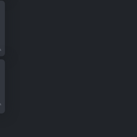
в.
в.