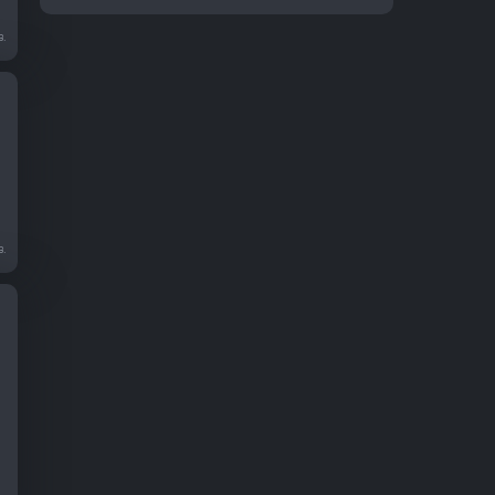
в.
в.