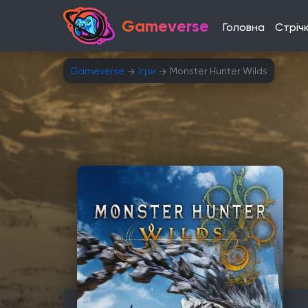
Gameverse
Головна
Стріч
Gameverse
Ігри
Monster Hunter Wilds