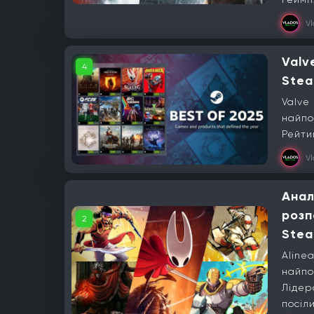
V
Valv
4
Stea
Valve
найпо
Рейти
V
Анал
розп
2
Ste
Aline
найпо
Лідеро
посіли