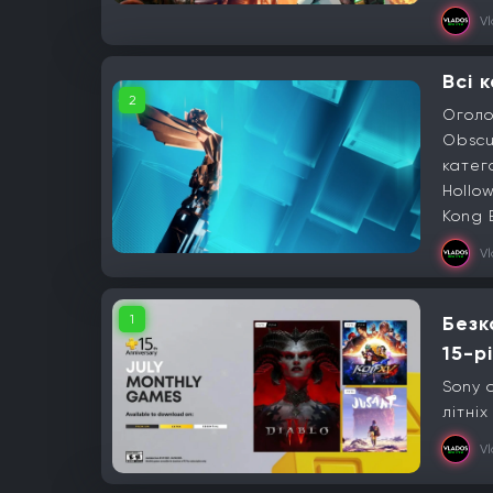
V
Всі 
2
Оголо
Obscu
катег
Hollo
Kong 
V
1
Безк
15-р
Sony 
літніх
V