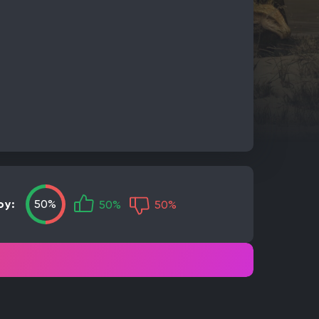
ру:
50%
50%
50%