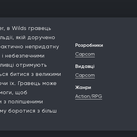
er, в Wilds гравець
льдії, якій доручено
Розробники
рактично непридатну
Capcom
в і небезпечними
сливці отримують
Видавці
ься битися з великими
Capcom
чи їх. Гравець може
Жанри
моги, щоб
Action/RPG
 з поліпшеними
му боротися з більш