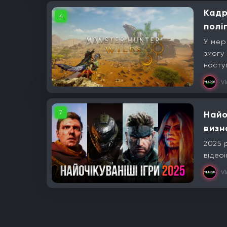
Кадр
4
полі
У мер
змогу
насту
V
7
Найо
визн
2025 
відеоі
V