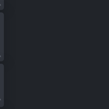
в.
в.
я
в.