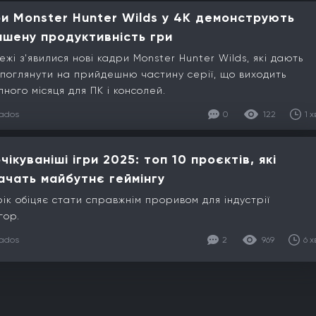
и Monster Hunter Wilds у 4K демонструють
пшену продуктивність гри
ежі з'явилися нові кадри Monster Hunter Wilds, які дають
 поглянути на прийдешню частину серії, що виходить
пного місяця для ПК і консолей.
lados
0
122
1 х
чікуваніші ігри 2025: топ 10 проєктів, які
ачать майбутнє геймінгу
рік обіцяє стати справжнім проривом для індустрії
гор.
lados
2
969
6 х