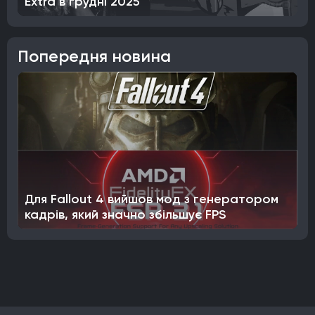
Extra в грудні 2025
Попередня новина
Для Fallout 4 вийшов мод з генератором
кадрів, який значно збільшує FPS