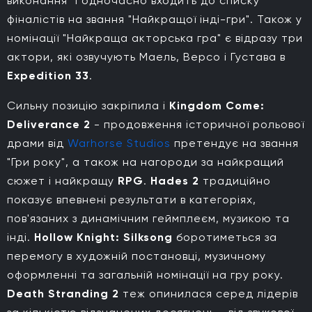
виконання" і одночасно входить до списку
фіналістів на звання "Найкращої інді-гри". Також у
номінації "Найкраща акторська гра" є відразу три
актори, які озвучують Маель, Версо і Густава в
Expedition 33
.
Сильну позицію закріпила і
Kingdom Come:
Deliverance 2
- продовження історичної рольової
драми від
Warhorse Studios
претендує на звання
"Гри року", а також на нагороди за найкращий
сюжет і найкращу
RPG
.
Hades 2
традиційно
показує впевнені результати в категоріях,
пов'язаних з динамічним геймплеєм, музикою та
інді.
Hollow Knight: Silksong
боротиметься за
перемогу в художній постановці, музичному
оформленні та загальній номінації на гру року.
Death Stranding 2
теж опинилася серед лідерів