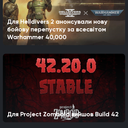
Для Helldivers 2 анонсували нову
бойову перепустку за всесвітом
Warhammer 40,000
Для Project Zomboid вийшов Build 42