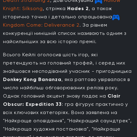
Death Stranding 2
, довгоочікувана
Hollow
Knight: Silksong
, стрімка
Hades 2
, а також
історично точна і детально опрацьована
Kingdom Come: Deliverance 2
. За рівнем
конкуренції нинішній список називають одним з
найсильніших за всю історію премії.
Всього Кейлі оголосив шість ігор, які
претендують на головний трофей, і серед них
знайшовся несподіваний учасник - пригодницька
Donkey Kong Bananza
, яка раптово увірвалася в
число найбільш обговорюваних релізів року.
Однак головний акцент знову падає на
Clair
Obscur: Expedition 33
: гра фігурує практично у
всіх ключових категоріях. Вона заявлена на
"Найкраще оповідання", "Найкращий саундтрек",
"Найкраща художня постановка", "Найкраще