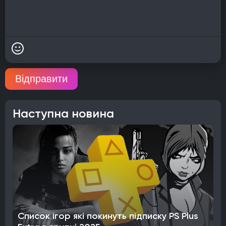
Відправити
Наступна новина
Список ігор які покинуть підписку PS Plus