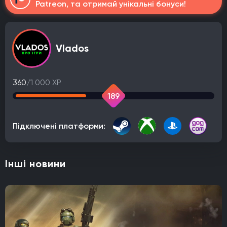
Patreon, та отримай унікальні бонуси!
Vlados
360
/1 000 XP
189
Підключені платформи:
Інші новини