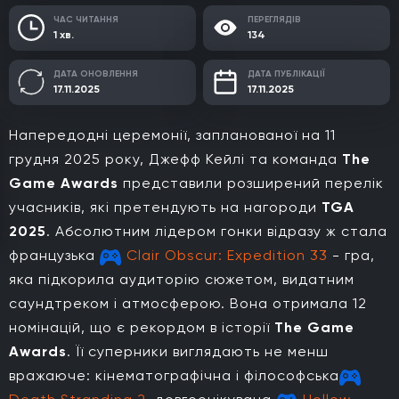
ЧАС ЧИТАННЯ
ПЕРЕГЛЯДІВ
1 хв.
134
ДАТА ОНОВЛЕННЯ
ДАТА ПУБЛІКАЦІЇ
17.11.2025
17.11.2025
Напередодні церемонії, запланованої на 11
грудня 2025 року, Джефф Кейлі та команда
The
Game Awards
представили розширений перелік
учасників, які претендують на нагороди
TGA
2025
. Абсолютним лідером гонки відразу ж стала
французька
Clair Obscur: Expedition 33
- гра,
яка підкорила аудиторію сюжетом, видатним
саундтреком і атмосферою. Вона отримала 12
номінацій, що є рекордом в історії
The Game
Awards
. Її суперники виглядають не менш
вражаюче: кінематографічна і філософська