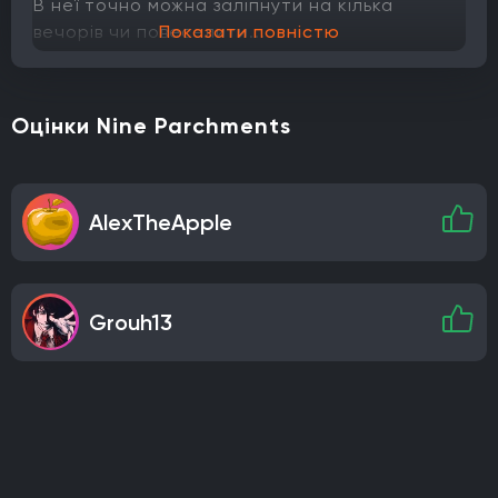
В неї точно можна заліпнути на кілька
вечорів чи повеселити...
Показати повністю
Оцінки Nine Parchments
AlexTheApple
Grouh13