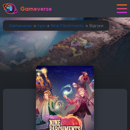
Gameverse
Gameverse
Ігри
Nine Parchments
Відгуки