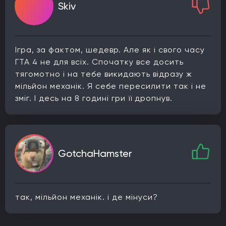
Skiv
Ігра, за фактом, шедевр. Але як і свого часу
ГТА 4 не для всіх. Спочатку все досить
тягомотно і на тебе викидають відразу ж
мільйон механік. Я себе пересилити так і не
зміг. І десь на 8 годині гри її дропнув.
GotchaHamster
так, мільйон механік. і де мінуси?