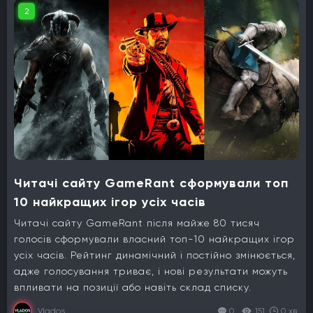
2
Читачі сайту GameRant сформували топ
10 найкращих ігор усіх часів
Читачі сайту GameRant після майже 80 тисяч
голосів сформували власний топ-10 найкращих ігор
усіх часів. Рейтинг динамічний і постійно змінюється,
адже голосування триває, і нові результати можуть
впливати на позиції або навіть склад списку.
Vlados
0
151
0 хв.