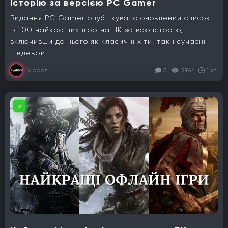
історію за версією PC Gamer
Видання PC Gamer опублікувало оновлений список
із 100 найкращих ігор на ПК за всю історію,
включивши до нього як класичні хіти, так і сучасні
шедеври.
Vlados
5
2944
1 хв.
6