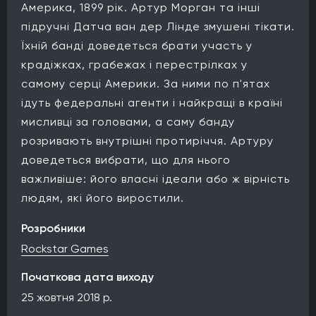
Америка, 1899 рік. Артур Морган та інші
підручні Датча ван дер Лінде змушені тікати.
Їхній банді доведеться брати участь у
крадіжках, грабежах і перестрілках у
самому серці Америки. За ними по п'ятах
ідуть федеральні агенти і найкращі в країні
мисливці за головами, а саму банду
розривають внутрішні протиріччя. Артуру
доведеться вибрати, що для нього
важливіше: його власні ідеали або ж вірність
людям, які його виростили.
Розробники
Rockstar Games
Початкова дата виходу
25 жовтня 2018 р.