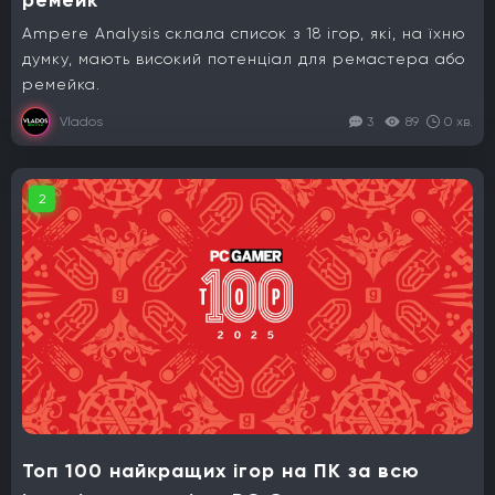
ремейк
Ampere Analysis склала список з 18 ігор, які, на їхню
думку, мають високий потенціал для ремастера або
ремейка.
Vlados
3
89
0 хв.
2
Топ 100 найкращих ігор на ПК за всю