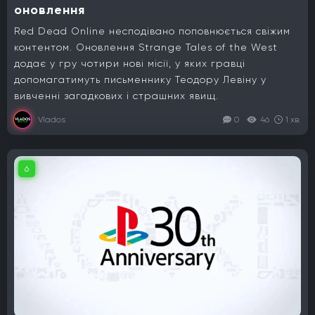
оновлення
Red Dead Online несподівано поповнюється свіжим
контентом. Оновлення Strange Tales of the West
додає у гру чотири нові місії, у яких гравці
допомагатимуть письменнику Теодору Левіну у
вивченні загадкових і страшних явищ.
Vlados
0
46
1 хв.
6