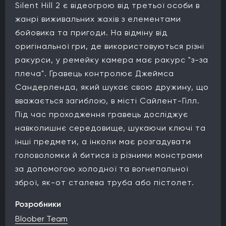
Silent Hill 2 є відеогрою від третьої особи в
жанрі виживальних жахів з елементами
бойовика та пригоди. На відміну від
оригінальної гри, де використовуються різні
ракурси, у ремейку камера має ракурс "з-за
плеча". Гравець контролює Джеймса
Сандерленда, який шукає свою дружину, що
вважається загиблою, в місті Сайлент-Гілл.
Під час проходження гравець досліджує
навколишнє середовище, шукаючи ключі та
інші предмети, а інколи має розгадувати
головоломки й битися із різними монстрами
за допомогою холодної та вогнепальної
зброї, як-от сталева труба або пістолет.
Розробники
Bloober Team