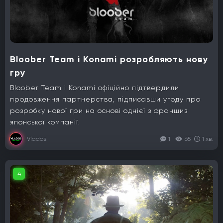
Bloober Team і Konami розробляють нову
гру
Bloober Team і Konami офіційно підтвердили
продовження партнерства, підписавши угоду про
розробку нової гри на основі однієї з франшиз
японської компанії.
Vlados
1
65
1 хв.
4