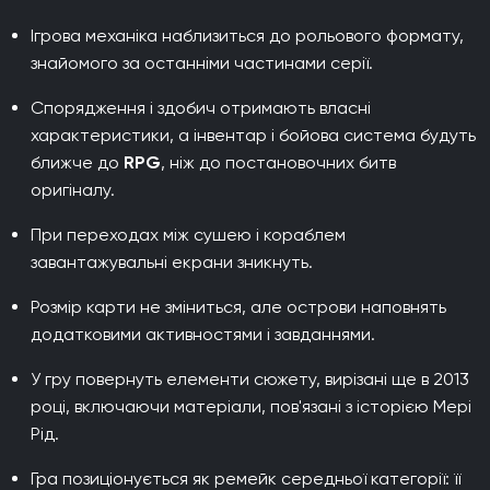
Ігрова механіка наблизиться до рольового формату,
знайомого за останніми частинами серії.
Спорядження і здобич отримають власні
характеристики, а інвентар і бойова система будуть
ближче до
RPG
, ніж до постановочних битв
оригіналу.
При переходах між сушею і кораблем
завантажувальні екрани зникнуть.
Розмір карти не зміниться, але острови наповнять
додатковими активностями і завданнями.
У гру повернуть елементи сюжету, вирізані ще в 2013
році, включаючи матеріали, пов'язані з історією Мері
Рід.
Гра позиціонується як ремейк середньої категорії: її