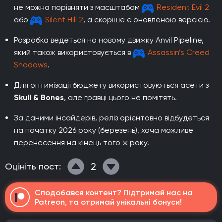
не можна порівняти з масштабом
Resident Evil 2
або
Silent Hill 2
, а скоріше є оновленою версією.
Розробка ведеться на новому движку Anvil Pipeline,
який також використовується в
Assassin’s Creed
Shadows
.
Для оптимізації бюджету використовуються асети з
Skull & Bones
, але гравці цього не помітять.
За даними інсайдерів, реліз орієнтовно відбудеться
на початку 2026 року (березень), хоча можливе
перенесення на кінець того ж року.
2
Оцініть пост:
Сподобався контент? Підтримай нас на
Patreon, та отримай унікальні бонуси!