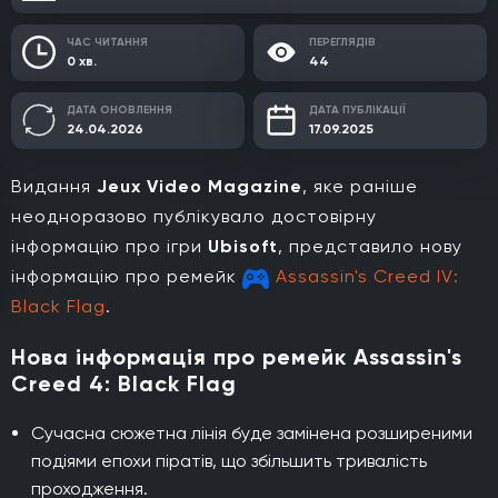
ЧАС ЧИТАННЯ
ПЕРЕГЛЯДІВ
0 хв.
44
ДАТА ОНОВЛЕННЯ
ДАТА ПУБЛІКАЦІЇ
24.04.2026
17.09.2025
Видання
Jeux Video Magazine
, яке раніше
неодноразово публікувало достовірну
інформацію про ігри
Ubisoft
, представило нову
інформацію про ремейк
Assassin's Creed IV:
Black Flag
.
Нова інформація про ремейк Assassin's
Creed 4: Black Flag
Сучасна сюжетна лінія буде замінена розширеними
подіями епохи піратів, що збільшить тривалість
проходження.