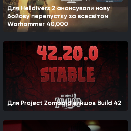
Для Helldivers 2 анонсували нову
бойову перепустку за всесвітом
Warhammer 40,000
Для Project Zomboid вийшов Build 42