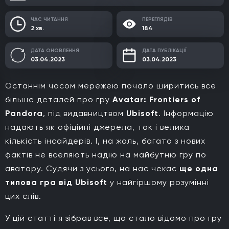
ЧАС ЧИТАННЯ
ПЕРЕГЛЯДІВ
2 хв.
184
ДАТА ОНОВЛЕННЯ
ДАТА ПУБЛІКАЦІЇ
03.04.2023
03.04.2023
Останнім часом мережею почало ширитись все
більше деталей про гру
Avatar: Frontiers of
Pandora
, під видавництвом
Ubisoft
. Інформацію
надають як офіційні джерела, так і велика
кількість інсайдерів. І, на жаль, багато з нових
фактів не вселяють надію на майбутню гру по
аватару. Судячи з усього, на нас чекає
ще одна
типова гра від Ubisoft
у найгіршому розумінні
цих слів.
У цій статті я зібрав все, що стало відомо про гру