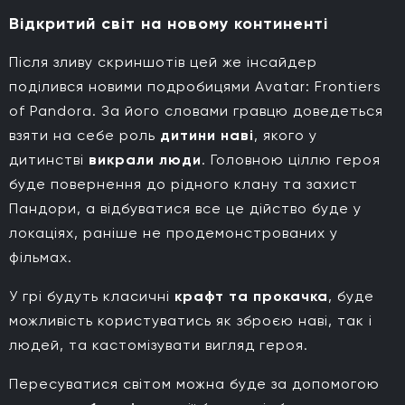
Відкритий світ на новому континенті
Після зливу скриншотів цей же інсайдер
поділився новими подробицями Avatar: Frontiers
of Pandora. За його словами гравцю доведеться
взяти на себе роль
дитини наві
, якого у
дитинстві
викрали люди
. Головною ціллю героя
буде повернення до рідного клану та захист
Пандори, а відбуватися все це дійство буде у
локаціях, раніше не продемонстрованих у
фільмах.
У грі будуть класичні
крафт та прокачка
, буде
можливість користуватись як зброєю наві, так і
людей, та кастомізувати вигляд героя.
Пересуватися світом можна буде за допомогою