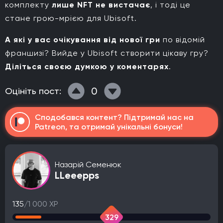
комплекту
лише NFT не вистачає
, і тоді це
стане грою-мрією для Ubisoft.
А які у вас очікування від нової гри
по відомій
франшизі? Вийде у Ubisoft створити цікаву гру?
Діліться своєю думкою у коментарях
.
0
Оцініть пост:
Сподобався контент? Підтримай нас на
Patreon, та отримай унікальні бонуси!
Назарій Семенюк
LLeeepps
135
/1 000 XP
329