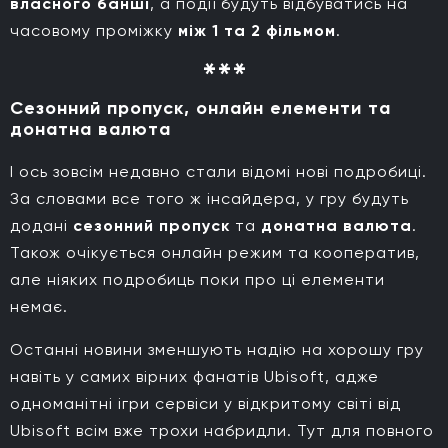
власного банші
, а події будуть відбуватись на
часовому проміжку
між 1 та 2 фільмом
.
Сезонний пропуск, онлайн елементи та
донатна валюта
І ось зовсім недавно стали відомі нові подробиці.
За словами все того ж інсайдера, у гру будуть
додані
сезонний пропуск
та
донатна валюта
.
Також очікується онлайн режим та кооператив,
але ніяких подробиць поки про ці елементи
немає.
Останні новини зменшують надію на хорошу гру
навіть у самих вірних фанатів Ubisoft, адже
одноманітні ігри сервіси у відкритому світі від
Ubisoft всім вже трохи набридли. Тут для повного