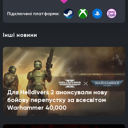
Підключені платформи:
Інші новини
Для Helldivers 2 анонсували нову
бойову перепустку за всесвітом
Warhammer 40,000