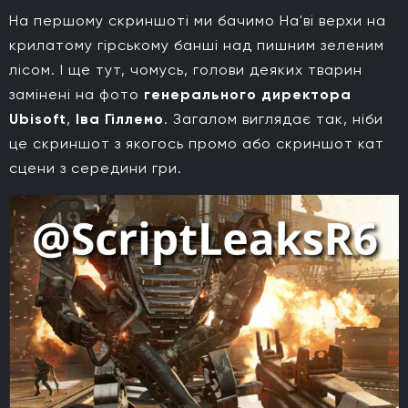
На першому скриншоті ми бачимо На'ві верхи на
крилатому гірському банші над пишним зеленим
лісом. І ще тут, чомусь, голови деяких тварин
замінені на фото
генерального директора
Ubisoft
,
Іва Гіллемо
. Загалом виглядає так, ніби
це скриншот з якогось промо або скриншот кат
сцени з середини гри.