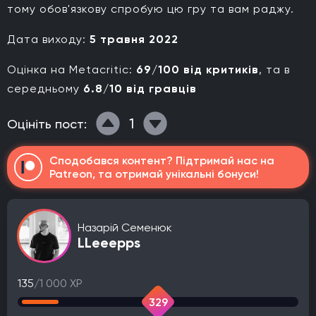
тому обов'язкову спробую цю гру та вам раджу.
Дата виходу:
5 травня 2022
Оцінка на Metacritic:
69/100 від критиків
, та в
середньому
6.8/10 від гравців
1
Оцініть пост:
Сподобався контент? Підтримай нас на
Patreon, та отримай унікальні бонуси!
Назарій Семенюк
LLeeepps
135
/1 000 XP
329