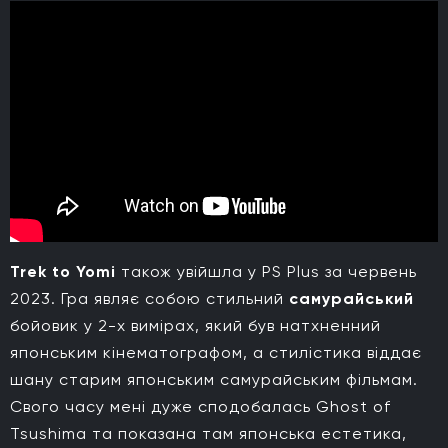
Trek to Yomi
також увійшла у PS Plus за червень
2023. Гра являє собою стильний
самурайський
бойовик у 2-х вимірах, який був натхненний
японським кінематографом, а стилістика віддає
шану старим японським самурайським фільмам.
Свого часу мені дуже сподобалась Ghost of
Tsushima та показана там японська естетика,