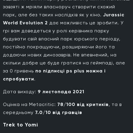
завзяті ж мріяли власноруч створити схожий
парк, але без таких наслідків як у кіно.
Jurassic
World Evolution 2
дає можливість це зробити. У
грі вам доведеться у ролі керівника парку
будувати свій власний парк юрського періоду,
постійно покращуючи, розширяючи його та
додаючи нових динозаврів. Не впевнений, на
скільки добре це буде гратися на геймпаді, але
за 0 гривень
по підписці ps plus можна і
спробувати
.
Дата виходу:
9 листопада 2021
Оцінка на Metacritic:
78/100 від критиків
, та в
середньому
7.0/10 від гравців
Trek to Yomi