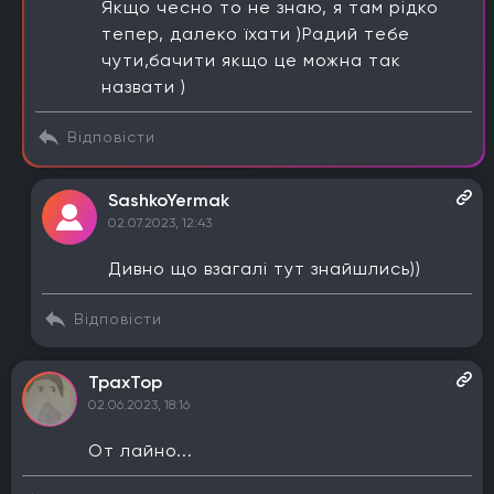
Якщо чесно то не знаю, я там рідко
тепер, далеко їхати )Радий тебе
чути,бачити якщо це можна так
назвати )
Відповісти
SashkoYermak
02.07.2023, 12:43
Відповісти
TpaxTop
02.06.2023, 18:16
От лайно...