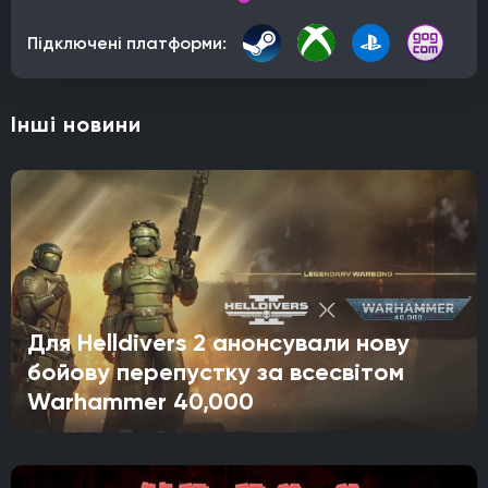
Підключені платформи:
Інші новини
Для Helldivers 2 анонсували нову
бойову перепустку за всесвітом
Warhammer 40,000