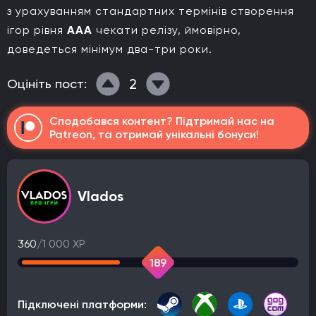
з урахуванням стандартних термінів створення
ігор рівня
AAA
чекати релізу, ймовірно,
доведеться мінімум два-три роки.
2
Оцініть пост:
Сподобався контент? Підтримай нас на
Patreon, та отримай унікальні бонуси!
Vlados
360
/1 000 XP
189
Підключені платформи: