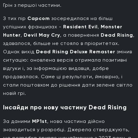
Грін з першої частини.
З тих пір
Capcom
зосередилася на більш
успішних франшизах -
Resident Evil
,
Monster
Hunter
,
Devil May Cry
, а повернення
Dead Rising
,
здавалося, більше не стояло в пріоритетах.
Однак вихід
Dead Rising
Deluxe Remaster
змінив
ситуацію: оновлена версія отримала позитивні
відгуки і, за інформацією видавця, добре
продавалася. Саме ці результати, ймовірно, і
стали поштовхом до рішення дати зелене світло
новій грі.
Інсайди про нову частину Dead Rising
За даними
MP1st
, нова частина дійсно
знаходиться у розробці. Джерела стверджують,
що розробка триває щонайменше з 2023 року, а