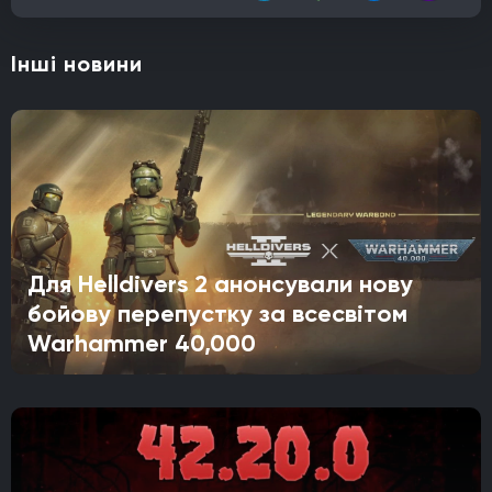
Інші новини
Для Helldivers 2 анонсували нову
бойову перепустку за всесвітом
Warhammer 40,000