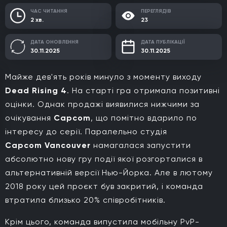
ЧАС ЧИТАННЯ
ПЕРЕГЛЯДІВ
2 хв.
23
ДАТА ОНОВЛЕННЯ
ДАТА ПУБЛІКАЦІЇ
30.11.2025
30.11.2025
Майже дев'ять років минуло з моменту виходу
Dead Rising 4
. На старті гра отримала позитивні
оцінки. Однак продажі виявилися нижчими за
очікування
Capcom
, що помітно вдарило по
інтересу до серії. Паралельно студія
Capcom Vancouver
намагалася запустити
абсолютно нову гру події якої розгорталися в
альтернативній версії Нью-Йорка. Але в лютому
2018 року цей проєкт був закритий, і команда
втратила близько 20% співробітників.
Крім цього, команда випустила мобільну PvP-