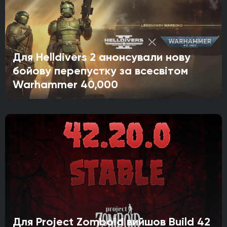
Для Helldivers 2 анонсували нову
бойову перепустку за всесвітом
Warhammer 40,000
Для Project Zomboid вийшов Build 42