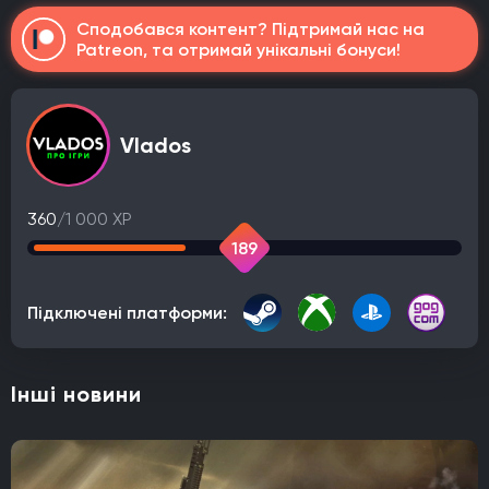
Сподобався контент? Підтримай нас на
Patreon, та отримай унікальні бонуси!
Vlados
360
/1 000 XP
189
Підключені платформи:
Інші новини