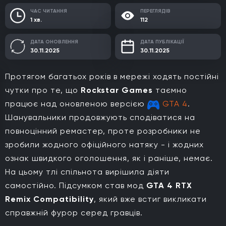
ЧАС ЧИТАННЯ
ПЕРЕГЛЯДІВ
1 хв.
112
ДАТА ОНОВЛЕННЯ
ДАТА ПУБЛІКАЦІЇ
30.11.2025
30.11.2025
Протягом багатьох років в мережі ходять постійні
чутки про те, що
Rockstar Games
таємно
працює над оновленою версією
GTA 4
.
Шанувальники продовжують сподіватися на
повноцінний ремастер, проте розробники не
зробили жодного офіційного натяку - і жодних
ознак швидкого оголошення, як і раніше, немає.
На цьому тлі спільнота вирішила діяти
самостійно. Підсумком став мод
GTA 4 RTX
Remix Compatibility
, який вже встиг викликати
справжній фурор серед гравців.