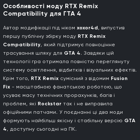
Особливості моду RTX Remix
Compatibility для ГТА 4
Автор модифікації під ніком
xoxor4d
, випустив
першу публічну збірку моду
RTX Remix
Compatibility
, який підтримує повноцінне
трасування шляху для
GTA 4
. Завдяки цій
технології гра отримала повністю переглянуту
систему освітлення, відбитків і візуальних ефектів.
Крім того,
RTX Remix
сумісний з відомим
Fusion
Fix
- масштабною фанатською роботою, що
усуває масу технічних прорахунків, багів і
проблем, які
Rockstar
так і не виправила
офіційними патчами. У поєднанні ці два моди
формують найбільш якісну і стабільну версію
GTA
4
, доступну сьогодні на ПК.