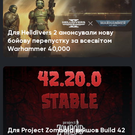
Для Helldivers 2 анонсували нову
бойову перепустку за всесвітом
Warhammer 40,000
Для Project Zomboid вийшов Build 42