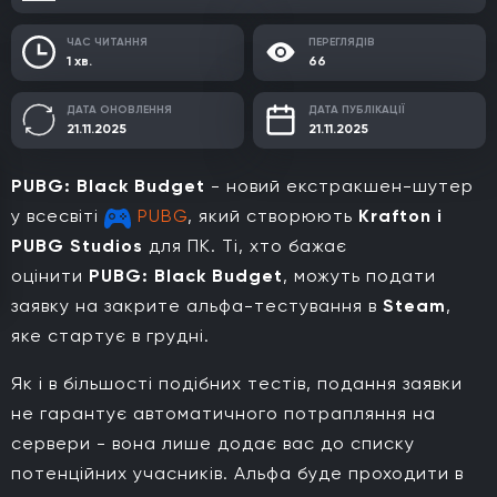
ЧАС ЧИТАННЯ
ПЕРЕГЛЯДІВ
1 хв.
66
ДАТА ОНОВЛЕННЯ
ДАТА ПУБЛІКАЦІЇ
21.11.2025
21.11.2025
PUBG: Black Budget
- новий екстракшен-шутер
у всесвіті
PUBG
, який створюють
Krafton і
PUBG Studios
для ПК. Ті, хто бажає
оцінити
PUBG: Black Budget
, можуть подати
заявку на закрите альфа-тестування в
Steam
,
яке стартує в грудні.
Як і в більшості подібних тестів, подання заявки
не гарантує автоматичного потрапляння на
сервери - вона лише додає вас до списку
потенційних учасників. Альфа буде проходити в