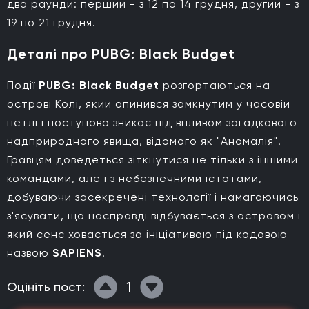
два раунди: перший - з 12 по 14 грудня, другий - з
19 по 21 грудня.
Деталі про PUBG: Black Budget
Події
PUBG: Black Budget
розгортаються на
острові Колі, який опинився замкнутим у часовій
петлі і поступово зникає під впливом загадкового
надприродного явища, відомого як "Аномалія".
Гравцям доведеться зіткнутися не тільки з іншими
командами, але і з небезпечними істотами,
добуваючи засекречені технології і намагаючись
з'ясувати, що насправді відбувається з островом і
який сенс ховається за ініціативою під кодовою
назвою
SAPIENS
.
1
Оцініть пост: