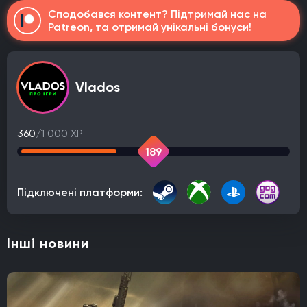
Сподобався контент? Підтримай нас на
Patreon, та отримай унікальні бонуси!
Vlados
360
/1 000 XP
189
Підключені платформи:
Інші новини