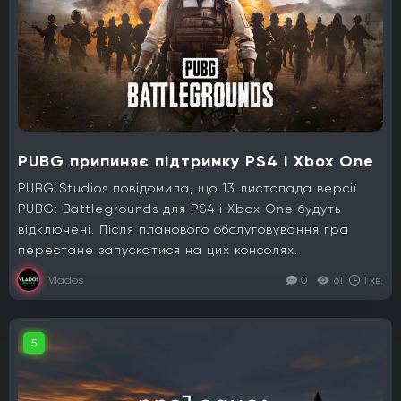
PUBG припиняє підтримку PS4 і Xbox One
PUBG Studios повідомила, що 13 листопада версії
PUBG: Battlegrounds для PS4 і Xbox One будуть
відключені. Після планового обслуговування гра
перестане запускатися на цих консолях.
Vlados
0
61
1 хв.
5