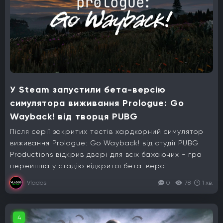
У Steam запустили бета-версію
симулятора виживання Prologue: Go
Wayback! від творця PUBG
Після серії закритих тестів хардкорний симулятор
виживання Prologue: Go Wayback! від студії PUBG
Productions відкрив двері для всіх бажаючих - гра
перейшла у стадію відкритої бета-версії.
Vlados
0
78
1 хв.
4