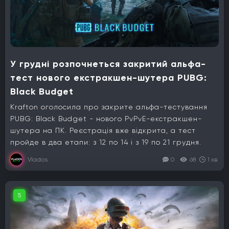
У грудні розпочнеться закритий альфа-
тест нового екстракшен-шутера PUBG:
Black Budget
Krafton оголосила про закрите альфа-тестування
PUBG: Black Budget - нового PvPvE-екстракшен-
шутера на ПК. Реєстрація вже відкрита, а тест
пройде в два етапи: з 12 по 14 і з 19 по 21 грудня.
Vlados
0
68
1 хв.
5