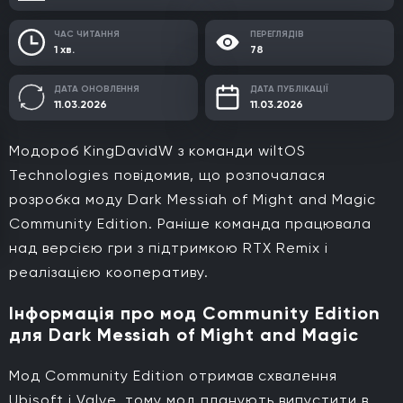
ЧАС ЧИТАННЯ
ПЕРЕГЛЯДІВ
1 хв.
78
ДАТА ОНОВЛЕННЯ
ДАТА ПУБЛІКАЦІЇ
11.03.2026
11.03.2026
Модороб KingDavidW з команди wiltOS
Technologies повідомив, що розпочалася
розробка моду Dark Messiah of Might and Magic
Community Edition. Раніше команда працювала
над версією гри з підтримкою RTX Remix і
реалізацією кооперативу.
Інформація про мод Community Edition
для Dark Messiah of Might and Magic
Мод Community Edition отримав схвалення
Ubisoft і Valve, тому мод планують випустити в