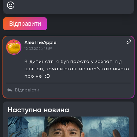
Відправити
AlexTheApple
12.03.2026, 18:59
В дитинстві я був просто у захваті від
цієї гри, хоча взагалі не пам'ятаю нічого
про неї :D
Відповісти
Наступна новина