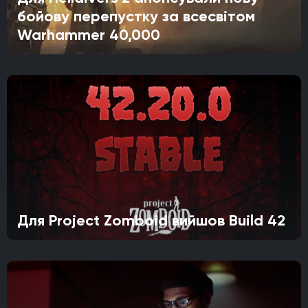
бойову перепустку за всесвітом
Warhammer 40,000
Для Project Zomboid вийшов Build 42