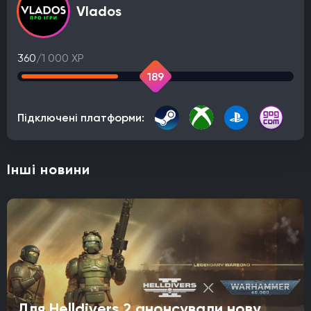
Vlados
360
/1 000 XP
189
Підключені платформи:
Інші новини
Для Helldivers 2 анонсували нову