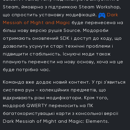
Steam, ймовірно з підтримкою Steam Workshop,
що спростить установку модифікацій.
Dark
Messiah of Might and Magic
буде перенесена на
більш нову версію рушія Source. Модороби
отримають оновлений SDK і доступ до коду, що
дозволить усунути старі технічні проблеми і
підвищити стабільність. Існуючі моди також
планують перенести на нову основу, хоча на це
буде потрібно час.
Команда вже додає новий контент. У грі з'явиться
система рун - колекційних предметів, що
відкривають різні модифікатори. Крім того,
модороб QWERTY переносить на ПК
багатокористувацькі карти з консольної версії
Dark Messiah of Might and Magic: Elements.