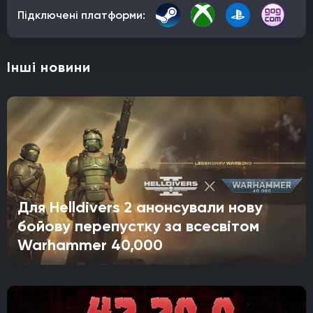
Підключені платформи:
Інші новини
Для Helldivers 2 анонсували нову
бойову перепустку за всесвітом
Warhammer 40,000