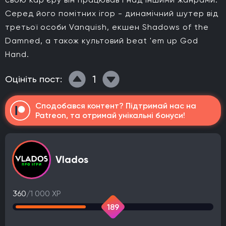
Серед його помітних ігор - динамічний шутер від
третьої особи Vanquish, екшен Shadows of the
Damned, а також культовий beat 'em up God
Hand.
1
Оцініть пост:
Сподобався контент? Підтримай нас на
Patreon, та отримай унікальні бонуси!
Vlados
360
/1 000 XP
189