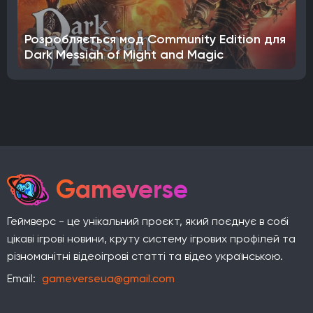
Розробляється мод Community Edition для
Dark Messiah of Might and Magic
Gameverse
Геймверс - це унікальний проєкт, який поєднує в собі
цікаві ігрові новини, круту систему ігрових профілей та
різноманітні відеоігрові статті та відео українською.
Email:
gameverseua@gmail.com