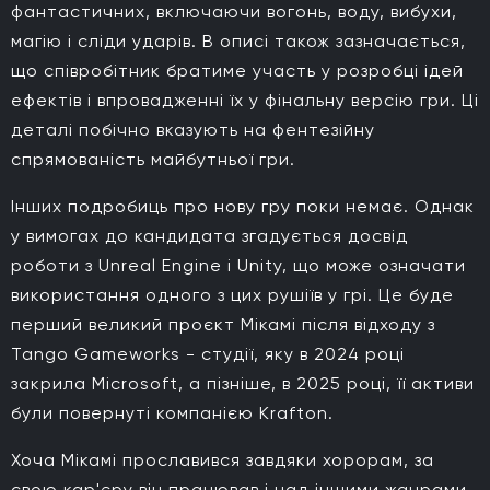
фантастичних, включаючи вогонь, воду, вибухи,
магію і сліди ударів. В описі також зазначається,
що співробітник братиме участь у розробці ідей
ефектів і впровадженні їх у фінальну версію гри. Ці
деталі побічно вказують на фентезійну
спрямованість майбутньої гри.
Інших подробиць про нову гру поки немає. Однак
у вимогах до кандидата згадується досвід
роботи з Unreal Engine і Unity, що може означати
використання одного з цих рушіїв у грі. Це буде
перший великий проєкт Мікамі після відходу з
Tango Gameworks - студії, яку в 2024 році
закрила Microsoft, а пізніше, в 2025 році, її активи
були повернуті компанією Krafton.
Хоча Мікамі прославився завдяки хорорам, за
свою кар'єру він працював і над іншими жанрами.