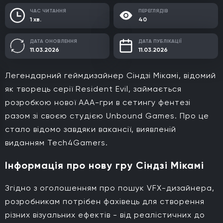
ЧАС ЧИТАННЯ
ПЕРЕГЛЯДІВ
1 хв.
40
ДАТА ОНОВЛЕННЯ
ДАТА ПУБЛІКАЦІЇ
11.03.2026
11.03.2026
Легендарний геймдизайнер Сіндзі Мікамі, відомий
як творець серії Resident Evil, займається
розробкою нової AAA-гри в сетингу фентезі
разом зі своєю студією Unbound Games. Про це
стало відомо завдяки вакансії, виявленій
виданням Tech4Gamers.
Інформація про нову гру Сіндзі Мікамі
Згідно з оголошенням про пошук VFX-дизайнера,
розробникам потрібен фахівець для створення
різних візуальних ефектів - від реалістичних до