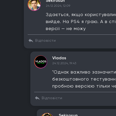
Sekirosun
24.12.2024, 12:09
Здається, якщо користувалис
вийде. На PS4 я граю. А в ст
версії — не можу
Відповісти
Vlados
24.12.2024, 19:43
"Однак важливо зазначити
безкоштовного тестування
пробною версією тільки че
Відповісти
Sekirosun