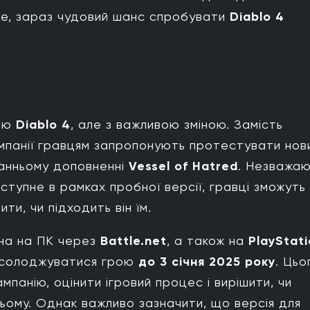
ве, зараз чудовий шанс спробувати
Diablo 4
сію
Diablo 4
, але з важливою зміною. Замість
мпанії гравцям запропонують протестувати нов
танньому доповненні
Vessel of Hatred
. Незважа
тупне в рамках пробної версії, гравці зможуть
ти, чи підходить він їм.
на на ПК через
Battle.net
, а також на
PlayStat
насолоджуватися грою
до 3 січня 2025 року
. Цьо
панію, оцінити ігровий процес і вирішити, чи
ому. Однак важливо зазначити, що версія для