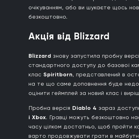
очікуванням, або ви шукаєте щось но
безкоштовно.
Акція від Blizzard
Blizzard
знову запустила пробну вер
стандартного доступу до базової ка
клас
Spiritborn
, представлений в ос
на те що саме доповнення буде недос
оцінити геймплей за новий клас і виріши
Пробна версія
Diablo 4
зараз доступ
і Xbox
. Гравці можуть безкоштовно 
часу цілком достатньо, щоб пройти кам
варто продовжувати грати в майбутнь