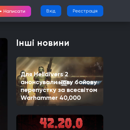
+
Вхід
Реєстрація
Написати
Інші новини
Для Helldivers 2
анонсували нову бойову
перепустку за всесвітом
Warhammer 40,000