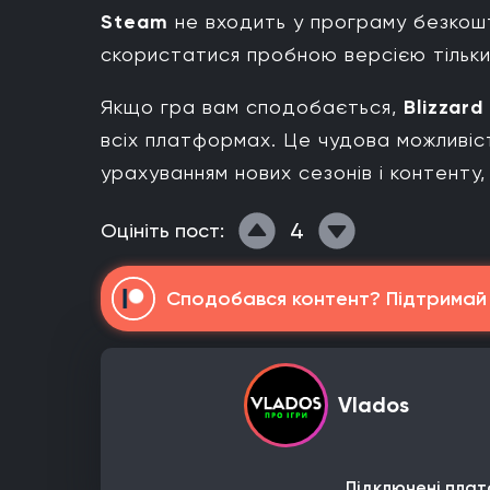
Steam
не входить у програму безкош
скористатися пробною версією тільк
Якщо гра вам сподобається,
Blizzard
всіх платформах. Це чудова можливіс
урахуванням нових сезонів і контенту
4
Оцініть пост:
Сподобався контент? Підтримай н
Vlados
Підключені плат