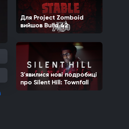
Для Project Zomboid
вийшов Build 42
З'явилися нові подробиці
про Silent Hill: Townfall
2