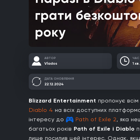
грати безкошто
року
АВТОР
ЧАС
Vlados
1 хв.
ДАТА ОНОВЛЕННЯ
22.12.2024
Blizzard Entertainment
пропонує всім
Diablo 4
на всіх доступних платформа
інтересу до
Path of Exile 2
, яка н
багатьох років
Path of Exile і Diablo
п
лише посилив цей інтерес. Однак, як