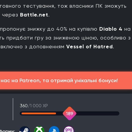
товного тестування, тож власники ПК зможуть
и через
Battle.net
.
пропонує знижку до 40% на купівлю
Diablo 4
на
ть придбати гру за зниженою ціною, особливо з
, включно з доповненням
Vessel of Hatred
.
ас на Patreon, та отримай унікальні бонуси!
360
/1 000 XP
189
форми: