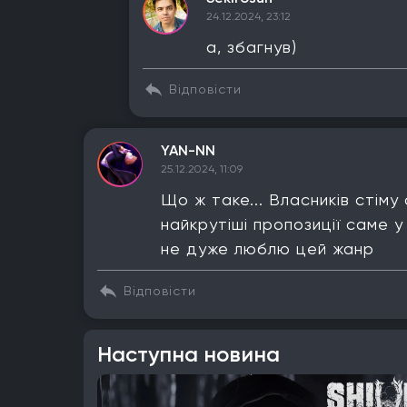
24.12.2024, 23:12
а, збагнув)
Відповісти
YAN-NN
25.12.2024, 11:09
Що ж таке... Власників стіму
найкрутіші пропозиції саме у
не дуже люблю цей жанр
Відповісти
Наступна новина