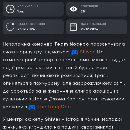
ЧАС ЧИТАННЯ
ПЕРЕГЛЯДІВ
1 хв.
78
ДАТА ОНОВЛЕННЯ
ДАТА ПУБЛІКАЦІЇ
23.12.2024
23.12.2024
Незалежна команда
Team Nocebo
презентувала
свою першу гру під назвою
Shiver
. Це
атмосферний хорор з елементами виживання, де
події розгортаються в сніговій бурі, а межі
реальності починають розмиватися. Гравці
опиняться в похмурому, але заворожуючому світі,
де боротьба за виживання викликає асоціації з
культовим «Щось» Джона Карпентера і суворими
умовами з
The Long Dark
.
У центрі сюжету
Shiver
- історія Ханни, молодої
жінки, яка вирушила на пошуки своєї зниклої