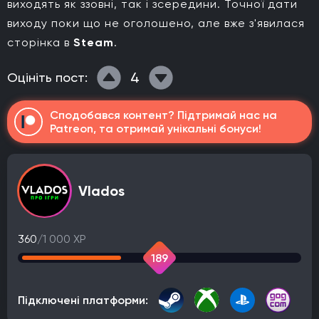
виходять як ззовні, так і зсередини. Точної дати
виходу поки що не оголошено, але вже з'явилася
сторінка в
Steam
.
4
Оцініть пост:
Сподобався контент? Підтримай нас на
Patreon, та отримай унікальні бонуси!
Vlados
360
/1 000 XP
189
Підключені платформи: