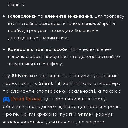
людину.
Головоломки та елементи виживання
.
Для прогресу
в грі потрібно розгадувати головоломки, збирати
необхідні ресурси і знаходити баланс між
дослідженням і виживанням.
Камера від третьої особи
. Вид «через плече»
підсилює ефект присутності та допомагає глибше
зануритися в атмосферу.
Гру
Shiver
вже порівнюють з такими культовими
проєктами, як
Silent Hill
за її гнітючу атмосферу
та елементи спотвореної реальності, а також з
Dead Space
, де тема виживання перед
обличчям незвіданого відіграє центральну роль.
Проте, на тлі крижаної пустки
Shiver
формує
власну унікальну ідентичність, де загрози