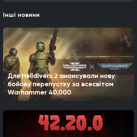
Інші новини
Для Helldivers 2 анонсували нову
бойову перепустку за всесвітом
Warhammer 40,000