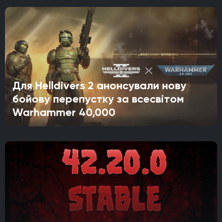
Для Helldivers 2 анонсували нову
бойову перепустку за всесвітом
Warhammer 40,000