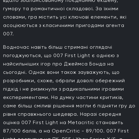
вдало збалансованому поєднанню екшену,
гумору та романтичної складової. За їхніми
словами, гра містить усі ключові елементи, які
асоціюються з класичними пригодами агента
007.
Водночас навіть більш стримані оглядачі
погоджуються, що 007 First Light є однією з
найсильніших ігор про Джеймса Бонда на
сьогодні. Однак вони також зауважують, що
розробники, схоже, обрали доволі обережний
підхід і не ризикнули з радикальними ігровими
експериментами. На думку частини критиків,
саме більш сміливі рішення могли б підняти гру до
рівня справжнього шедевра. Наразі середня
оцінка 007 First Light на Metacritic становить
87/100 балів, а на OpenCritic - 89/100. 007 First