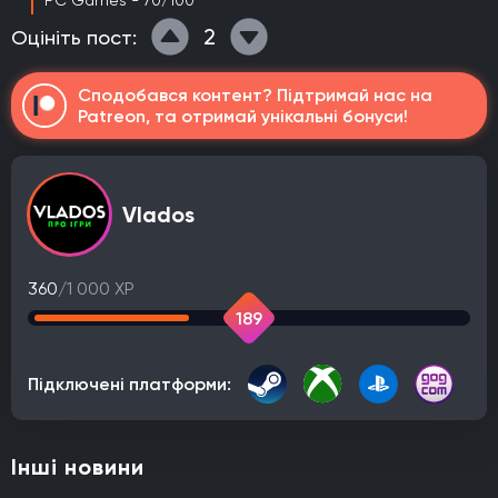
PC Games - 70/100
2
Оцініть пост:
Сподобався контент? Підтримай нас на
Patreon, та отримай унікальні бонуси!
Vlados
360
/1 000 XP
189
Підключені платформи:
Інші новини