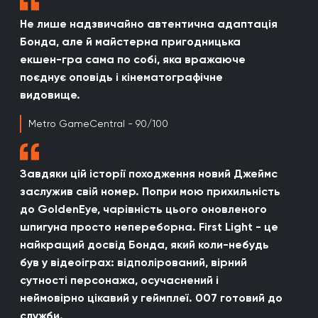
Не лише надзвичайно автентична адаптація
Бонда, але й майстерна пригодницька
екшен-гра сама по собі, яка вражаюче
поєднує оповідь і кінематографічне
видовище.
Metro GameCentral - 90/100
Завдяки цій історії походження новий Джеймс
заслужив свій номер. Попри мою прихильність
до GoldenEye, чарівність цього оновленого
шпигуна просто непереборна. First Light - це
найкращий досвід Бонда, який коли-небудь
був у відеоіграх: відполірований, вірний
сутності персонажа, осучаснений і
неймовірно цікавий у геймплеї. 007 готовий до
служби.