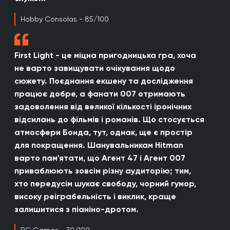
Hobby Consolas - 85/100
First Light - це міцна пригодницька гра, хоча
не варто завищувати очікування щодо
сюжету. Поєднання екшену та дослідження
працює добре, а фанати 007 отримають
задоволення від великої кількості іронічних
відсилань до фільмів і романів. Що стосується
атмосфери Бонда, тут, однак, ще є простір
для покращення. Шанувальникам Hitman
варто пам'ятати, що Агент 47 і Агент 007
приваблюють зовсім різну аудиторію; тим,
хто передусім шукає свободу, чорний гумор,
високу реіграбельність і виклик, краще
залишитися з піаніно-дротом.